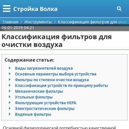
Меню
X
Стройка Волка
Главная
Главная
Инструменты
Классификация фильтров для очист
26-01-2019 04:21
Категории
Классификация фильтров для
очистки воздуха
Поиск
Строительство
О проекте
Мебель
Содержание статьи:
Виды загрязнителей воздуха
Контакты
Интерьер и дизайн
Основные параметры выбора устройства
Фильтры по степени очистки воздуха
Сотрудничество
Кухня
Дизайн дачи
Классификация устройств по принципу работы
Механические фильтры
Размещение рекламы
Ремонт
Дизайн квартиры
Посуда
Угольные фильтры
Фильтрующие устройства HEPA
Электростатические фильтры
Для правообладателей
Инструменты
Ремонт дачи
Водяные фильтры
Условия предоставления информации
Ванная
Ремонт квартиры
Основной физиологической потребностью качественной