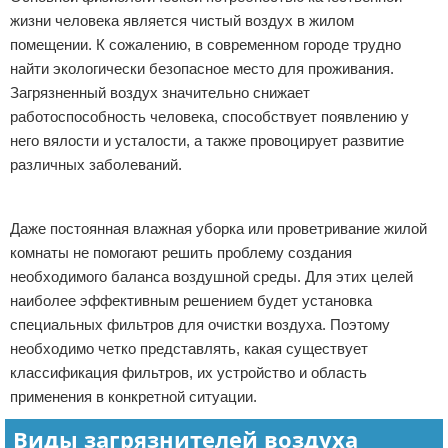
жизни человека является чистый воздух в жилом
Отказ от ответственности
Домашний быт
помещении. К сожалению, в современном городе трудно
найти экологически безопасное место для проживания.
Коммунальные услуги
Загрязненный воздух значительно снижает
Сантехника
работоспособность человека, способствует появлению у
него вялости и усталости, а также провоцирует развитие
Безопасность
различных заболеваний.
Реклама
Стройматериалы
Даже постоянная влажная уборка или проветривание жилой
Разное
комнаты не помогают решить проблему создания
необходимого баланса воздушной среды. Для этих целей
наиболее эффективным решением будет установка
специальных фильтров для очистки воздуха. Поэтому
необходимо четко представлять, какая существует
классификация фильтров, их устройство и область
применения в конкретной ситуации.
Виды загрязнителей воздуха