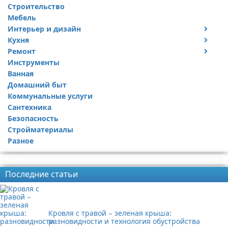
Строительство
Мебель
Интерьер и дизайн
Кухня
Дизайн дачи
Ремонт
Дизайн квартиры
Посуда
Инструменты
Ремонт дачи
Ванная
Ремонт квартиры
Домашний быт
Коммунальные услуги
Сантехника
Безопасность
Стройматериалы
Разное
Реклама
Последние статьи
Кровля с травой − зеленая крыша:
разновидности и технология обустройства