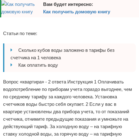
Вам будет интересно:
Отказ от ответственности
Домашний быт
Как получить домовую книгу
Коммунальные услуги
Реклама
Статьи по теме:
Сантехника
Безопасность
Сколько кубов воды заложено в тарифы без
счетчика на 1 человека
Стройматериалы
Как оплатить воду
Разное
Вопрос «квартира» - 2 ответа Инструкция 1 Оплачивать
водопотребление по приборам учета гораздо выгоднее, чем
по среднему тарифу за каждого человека. Установка
счетчиков воды быстро себя окупает. 2 Если у вас в
квартире установлены два прибора учета, то от показаний
счетчика, отнимите предыдущие показания и умножьте на
действующий тариф. За холодную воду – на тарифную
ставку холодной воды, за горячую воду – на тарифную