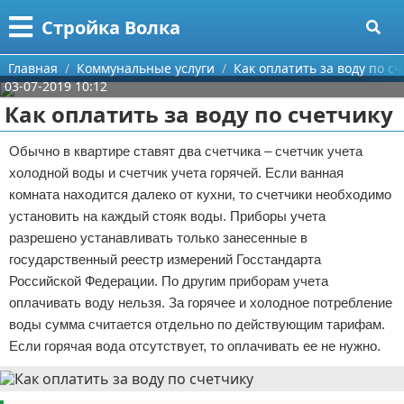
Меню
X
Стройка Волка
Главная
Главная
Коммунальные услуги
Как оплатить за воду по с
03-07-2019 10:12
Категории
Как оплатить за воду по счетчику
Поиск
Строительство
Обычно в квартире ставят два счетчика – счетчик учета
холодной воды и счетчик учета горячей. Если ванная
О проекте
Мебель
комната находится далеко от кухни, то счетчики необходимо
установить на каждый стояк воды. Приборы учета
Контакты
Интерьер и дизайн
разрешено устанавливать только занесенные в
государственный реестр измерений Госстандарта
Сотрудничество
Кухня
Дизайн дачи
Российской Федерации. По другим приборам учета
оплачивать воду нельзя. За горячее и холодное потребление
Размещение рекламы
Ремонт
Дизайн квартиры
Посуда
воды сумма считается отдельно по действующим тарифам.
Для правообладателей
Инструменты
Ремонт дачи
Если горячая вода отсутствует, то оплачивать ее не нужно.
Условия предоставления информации
Ванная
Ремонт квартиры