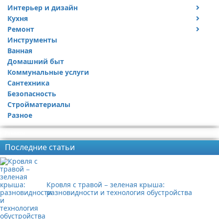
Интерьер и дизайн
Кухня
Дизайн дачи
Ремонт
Дизайн квартиры
Посуда
Инструменты
Ремонт дачи
Ванная
Ремонт квартиры
Домашний быт
Коммунальные услуги
Сантехника
Безопасность
Стройматериалы
Разное
Реклама
Последние статьи
Кровля с травой − зеленая крыша:
разновидности и технология обустройства