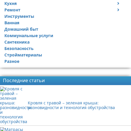
Кухня
Дизайн дачи
Ремонт
Дизайн квартиры
Посуда
Инструменты
Ремонт дачи
Ванная
Ремонт квартиры
Домашний быт
Коммунальные услуги
Сантехника
Безопасность
Стройматериалы
Разное
Реклама
Последние статьи
Кровля с травой − зеленая крыша:
разновидности и технология обустройства