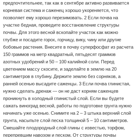
предпочтительнее, так как в сентябре активно развивается
корневая система и саженец хорошо укореняется, что
позволяет ему хорошо перезимовать. 2 Если почва на
участке бедная, проведите восстановление структуры
почвы. Для этого весной вскопайте участок как можно
глубже и посадите горох, горчицу, вику, чину или другие
бобовые растения. Внесите в почву суперфосфат из расчета
150 граммов на метр квадратный, пятьдесят граммов
азотных удобрений и 50 – 100 калийной соли. Перед
цветением массу скосите, и заделайте в землю на 20
сантиметров в глубину. Держите землю без сорняков, а
ранней осенью высадите саженцы. 3 Если почва глинистая,
нужно сделать дренаж — он не даст корням саженцев
проникнуть в холодный глинистый слой. Если вы будете
сажать виноград весной, работы по подготовке грунта нужно
начинать уже осенью. Снимите на 2 – 3 штыка верхний слой
грунта, насыпьте слой песка толщиной 5 – 10 сантиметров.
Смешайте плодородный слой глины с известью, торфом,
перепревшим навозом и песком. От структуры почвы