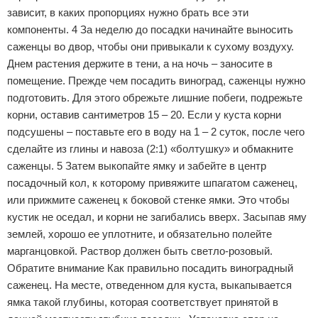
зависит, в каких пропорциях нужно брать все эти
компоненты. 4 За неделю до посадки начинайте выносить
саженцы во двор, чтобы они привыкали к сухому воздуху.
Днем растения держите в тени, а на ночь – заносите в
помещение. Прежде чем посадить виноград, саженцы нужно
подготовить. Для этого обрежьте лишние побеги, подрежьте
корни, оставив сантиметров 15 – 20. Если у куста корни
подсушены – поставьте его в воду на 1 – 2 суток, после чего
сделайте из глины и навоза (2:1) «болтушку» и обмакните
саженцы. 5 Затем выкопайте ямку и забейте в центр
посадочный кол, к которому привяжите шпагатом саженец,
или прижмите саженец к боковой стенке ямки. Это чтобы
кустик не оседал, и корни не загибались вверх. Засыпав яму
землей, хорошо ее уплотните, и обязательно полейте
марганцовкой. Раствор должен быть светло-розовый.
Обратите внимание Как правильно посадить виноградный
саженец. На месте, отведенном для куста, выкапывается
ямка такой глубины, которая соответствует принятой в