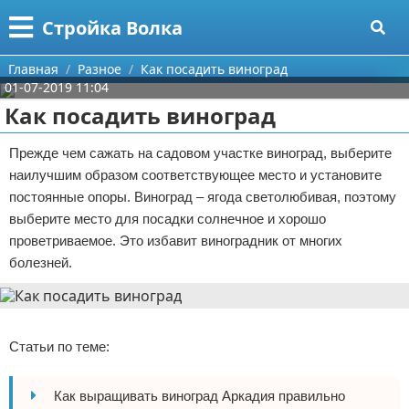
Меню
X
Стройка Волка
Главная
Главная
Разное
Как посадить виноград
01-07-2019 11:04
Категории
Как посадить виноград
Поиск
Строительство
Прежде чем сажать на садовом участке виноград, выберите
наилучшим образом соответствующее место и установите
О проекте
Мебель
постоянные опоры. Виноград – ягода светолюбивая, поэтому
выберите место для посадки солнечное и хорошо
Контакты
Интерьер и дизайн
проветриваемое. Это избавит виноградник от многих
болезней.
Сотрудничество
Кухня
Дизайн дачи
Размещение рекламы
Ремонт
Дизайн квартиры
Посуда
Реклама
Статьи по теме:
Для правообладателей
Инструменты
Ремонт дачи
Условия предоставления информации
Ванная
Ремонт квартиры
Как выращивать виноград Аркадия правильно