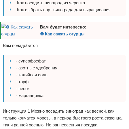
Как посадить виноград из черенка
Отказ от ответственности
Домашний быт
Как выбрать сорт винограда для выращивания
Коммунальные услуги
Вам будет интересно:
Сантехника
❶ Как сажать огурцы
Вам понадобится
Безопасность
Стройматериалы
- суперфосфат
- азотные удобрения
Разное
- калийная соль
- торф
- песок
- марганцовка
Инструкция 1 Можно посадить виноград как весной, как
только кончатся морозы, в период быстрого роста саженца,
так и ранней осенью. Но раннеосенняя посадка