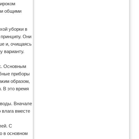
широком
ыми общими
хой уборки в
 принципу. Они
ше и, очищаясь
у варианту.
х. Основным
обные приборы
аким образом,
. В это время
 воды. Вначале
о влага вместе
лей. С
о в основном