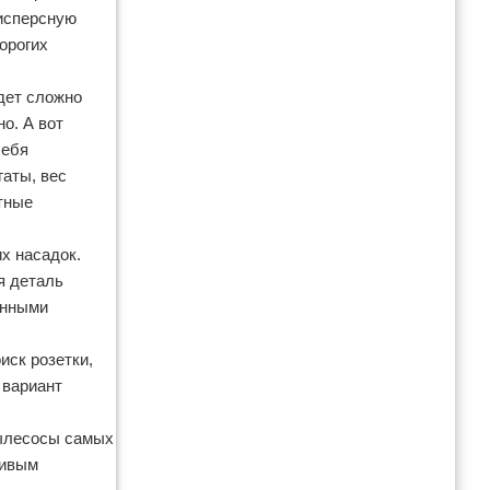
дисперсную
орогих
дет сложно
о. А вот
себя
гаты, вес
тные
х насадок.
я деталь
анными
иск розетки,
 вариант
пылесосы самых
ливым