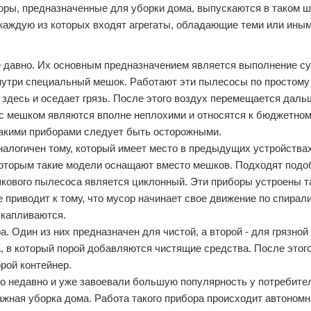
оры, предназначенные для уборки дома, выпускаются в таком 
в каждую из которых входят агрегаты, обладающие теми или ин
 давно. Их основным предназначением является выполнение су
нутри специальный мешок. Работают эти пылесосы по простому
здесь и оседает грязь. После этого воздух перемещается даль
с мешком являются вполне неплохими и относятся к бюджетном
 такими приборами следует быть осторожными.
налогичен тому, который имеет место в предыдущих устройства
 которым такие модели оснащают вместо мешков. Подходят под
шкового пылесоса является циклонный. Эти приборы устроены т
 приводит к тому, что мусор начинает свое движение по спирали
 скапливаются.
 Один из них предназначен для чистой, а второй - для грязной
а, в который порой добавляются чистящие средства. После этог
рой контейнер.
о недавно и уже завоевали большую популярность у потребите
ажная уборка дома. Работа такого прибора происходит автономн