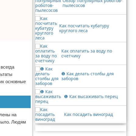
Обзор популярных роботов-
пылесосов
Как посчитать кубатуру
круглого леса
Как оплатить за воду по
счетчику
 всегда
❶ Как делать столбы для
льтаты
заборов
 их основные
❶ Как высаживать перец
Как посадить виноград
влены на
 было. Людям
Реклама