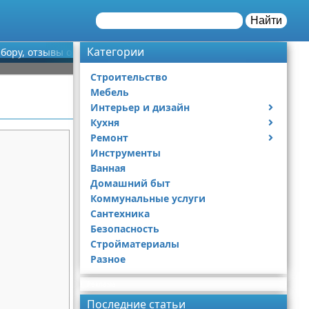
Найти
Категории
ыбору, отзывы о производителях
Строительство
Мебель
Интерьер и дизайн
Кухня
Дизайн дачи
Ремонт
Дизайн квартиры
Посуда
Инструменты
Ремонт дачи
Ванная
Ремонт квартиры
Домашний быт
Коммунальные услуги
Сантехника
Безопасность
Стройматериалы
Разное
Реклама
Последние статьи