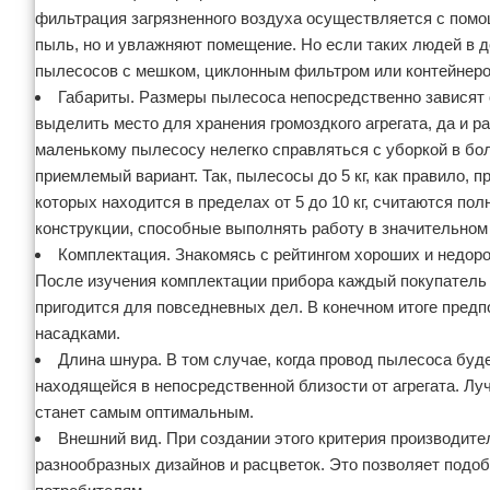
фильтрация загрязненного воздуха осуществляется с пом
пыль, но и увлажняют помещение. Но если таких людей в д
пылесосов с мешком, циклонным фильтром или контейнеро
Габариты. Размеры пылесоса непосредственно зависят
выделить место для хранения громоздкого агрегата, да и р
маленькому пылесосу нелегко справляться с уборкой в бо
приемлемый вариант. Так, пылесосы до 5 кг, как правило, 
которых находится в пределах от 5 до 10 кг, считаются 
конструкции, способные выполнять работу в значительном
Комплектация. Знакомясь с рейтингом хороших и недоро
После изучения комплектации прибора каждый покупатель 
пригодится для повседневных дел. В конечном итоге пред
насадками.
Длина шнура. В том случае, когда провод пылесоса буде
находящейся в непосредственной близости от агрегата. Луч
станет самым оптимальным.
Внешний вид. При создании этого критерия производит
разнообразных дизайнов и расцветок. Это позволяет подо