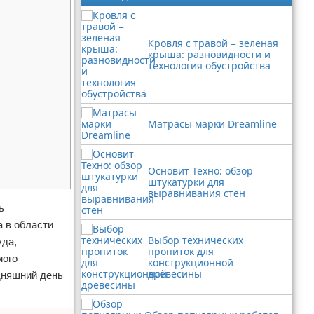
Кровля с травой − зеленая
крыша: разновидности и
технология обустройства
Матрасы марки Dreamline
Основит Техно: обзор
штукатурки для
выравнивания стен
ь
 в области
Выбор технических
уда,
пропиток для
мого
конструкционной
древесины
одняшний день