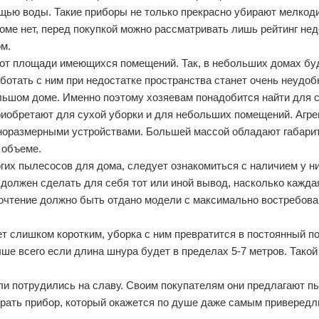
ощью воды. Такие приборы не только прекрасно убирают мелко
оме нет, перед покупкой можно рассматривать лишь рейтинг нед
м.
 от площади имеющихся помещений. Так, в небольших домах бу
аботать с ним при недостатке пространства станет очень неудобн
льшом доме. Именно поэтому хозяевам понадобится найти для 
приобретают для сухой уборки и для небольших помещений. Агре
полноразмерными устройствами. Большей массой обладают габари
 объеме.
гих пылесосов для дома, следует ознакомиться с наличием у ни
должен сделать для себя тот или иной вывод, насколько кажда
почтение должно быть отдано модели с максимально востребов
т слишком коротким, уборка с ним превратится в постоянный по
ше всего если длина шнура будет в пределах 5-7 метров. Такой
ели потрудились на славу. Своим покупателям они предлагают 
брать прибор, который окажется по душе даже самым приверед