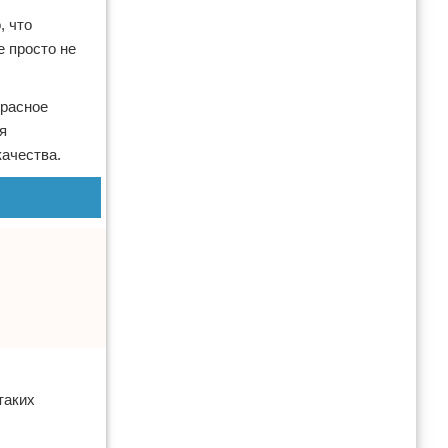
, что
е просто не
красное
я
ачества.
таких