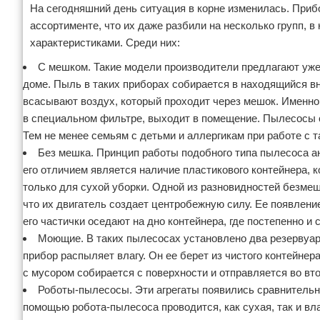
На сегодняшний день ситуация в корне изменилась. Приб
ассортименте, что их даже разбили на несколько групп, 
характеристиками. Среди них:
С мешком. Такие модели производители предлагают уже
доме. Пыль в таких приборах собирается в находящийся в
всасывают воздух, который проходит через мешок. Именно 
в специальном фильтре, выходит в помещение. Пылесосы 
Тем не менее семьям с детьми и аллергикам при работе с
Без мешка. Принцип работы подобного типа пылесоса а
его отличием является наличие пластикового контейнера,
только для сухой уборки. Одной из разновидностей безме
что их двигатель создает центробежную силу. Ее появление
его частички оседают на дно контейнера, где постепенно и
Моющие. В таких пылесосах установлено два резервуара.
прибор распыляет влагу. Он ее берет из чистого контейнер
с мусором собирается с поверхности и отправляется во вто
Роботы-пылесосы. Эти агрегаты появились сравнительн
помощью робота-пылесоса проводится, как сухая, так и вл