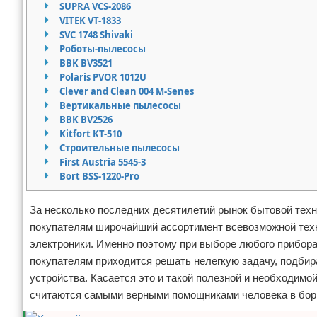
SUPRA VCS-2086
Отказ от ответственности
Домашний быт
VITEK VT-1833
SVC 1748 Shivaki
Роботы-пылесосы
Коммунальные услуги
BBK BV3521
Polaris PVOR 1012U
Сантехника
Clever and Clean 004 M-Senes
Вертикальные пылесосы
Безопасность
BBK BV2526
Kitfort KT-510
Стройматериалы
Строительные пылесосы
First Austria 5545-3
Bort BSS-1220-Pro
Разное
За несколько последних десятилетий рынок бытовой техн
покупателям широчайший ассортимент всевозможной техн
электроники. Именно поэтому при выборе любого прибора,
покупателям приходится решать нелегкую задачу, подбир
устройства. Касается это и такой полезной и необходимо
считаются самыми верными помощниками человека в борь