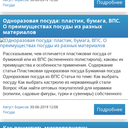
Подробнее
Посуда
Отказ от ответственности
Домашний быт
Одноразовая посуда: пластик, бумага, ВПС.
Коммунальные услуги
О преимуществах посуды из разных
материалов
Сантехника
Безопасность
Рассказываем, чем отличается пластиковая посуда от
Стройматериалы
бумажной или из ВПС (вспененного полистирола), каковы их
преимущества и особенности применения. Содержание
статьи Пластиковая одноразовая посуда Бумажная посуда
Разное
Одноразовая посуда из ВПС Статьи по теме: Как выбрать
посуду Как выбрать кастрюлю из нержавеющей стали
Вопрос «Как найти оптовых покупателей для керамики
(копилки, садовые фигуры, турки и сувениры) собственного
Август Борисов
30-06-2019 12:08
Подробнее
Посуда
Как почистить микроволновку