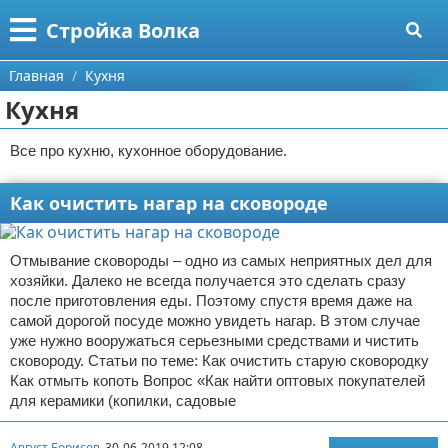
Меню
X
Стройка Волка
Главная
Главная
Кухня
Кухня
Категории
Все про кухню, кухонное оборудование.
Поиск
Строительство
Как очистить нагар на сковороде
О проекте
Мебель
Контакты
Интерьер и дизайн
Отмывание сковороды – одно из самых неприятных дел для
хозяйки. Далеко не всегда получается это сделать сразу
Сотрудничество
Кухня
Дизайн дачи
после приготовления еды. Поэтому спустя время даже на
самой дорогой посуде можно увидеть нагар. В этом случае
Размещение рекламы
Ремонт
Дизайн квартиры
Посуда
уже нужно вооружаться серьезными средствами и чистить
сковороду. Статьи по теме: Как очистить старую сковородку
Как отмыть копоть Вопрос «Как найти оптовых покупателей
Для правообладателей
Инструменты
Ремонт дачи
для керамики (копилки, садовые
Условия предоставления информации
Ванная
Ремонт квартиры
Август Борисов
30-06-2019 12:08