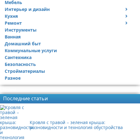
Мебель
Интерьер и дизайн
Кухня
Дизайн дачи
Ремонт
Дизайн квартиры
Посуда
Инструменты
Ремонт дачи
Ванная
Ремонт квартиры
Домашний быт
Коммунальные услуги
Сантехника
Безопасность
Стройматериалы
Разное
Реклама
Последние статьи
Кровля с травой − зеленая крыша:
разновидности и технология обустройства