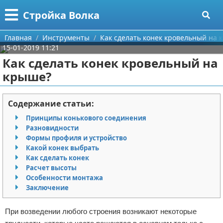
Меню
X
Стройка Волка
Главная
Главная
Инструменты
Как сделать конек кровельный на 
15-01-2019 11:21
Категории
Как сделать конек кровельный на
крыше?
Поиск
Строительство
О проекте
Мебель
Содержание статьи:
Принципы конькового соединения
Контакты
Интерьер и дизайн
Разновидности
Формы профиля и устройство
Сотрудничество
Кухня
Дизайн дачи
Какой конек выбрать
Как сделать конек
Размещение рекламы
Ремонт
Дизайн квартиры
Посуда
Расчет высоты
Особенности монтажа
Заключение
Для правообладателей
Инструменты
Ремонт дачи
При возведении любого строения возникают некоторые
Условия предоставления информации
Ванная
Ремонт квартиры