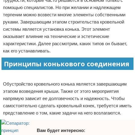
трудности, которые часто решаются в основном только с
Отказ от ответственности
Домашний быт
помощью специалистов. Но при желании и надлежащем
терпении можно возвести многие элементы собственными
Коммунальные услуги
руками. Завершающим этапом строительства кровельной
системы является установка конька. Этот элемент
Сантехника
оказывает влияние на технические и эстетические
характеристики. Далее рассмотрим, каких типов он бывает,
Безопасность
как его устанавливать.
Принципы конькового соединения
Стройматериалы
Реклама
Разное
Обустройство кровельного конька является завершающим
этапом возведения крыши. Также от этого мероприятия
напрямую зависит ее долговечность и надежность. Чтобы
самостоятельно сделать кровельный конек, требуется иметь
представление о том, какие задачи на него возлагаются.
Вам будет интересно: