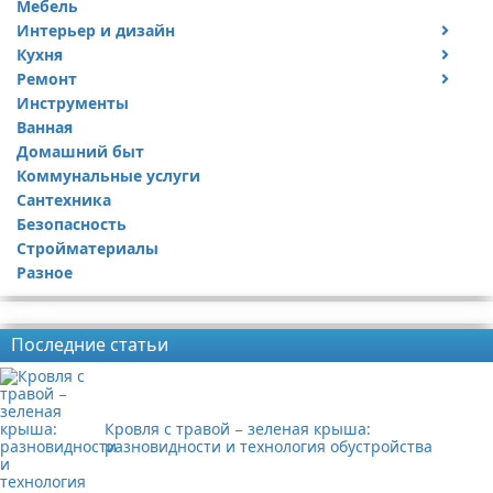
Мебель
Интерьер и дизайн
Кухня
Дизайн дачи
Ремонт
Дизайн квартиры
Посуда
Инструменты
Ремонт дачи
Ванная
Ремонт квартиры
Домашний быт
Коммунальные услуги
Сантехника
Безопасность
Стройматериалы
Разное
Реклама
Последние статьи
Кровля с травой − зеленая крыша:
разновидности и технология обустройства