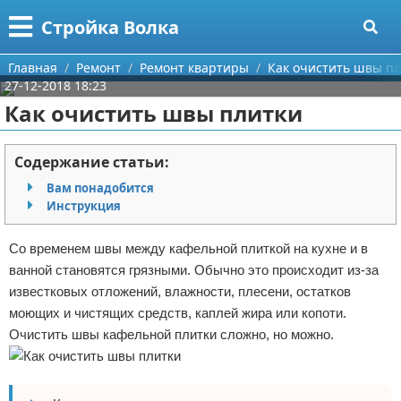
Меню
X
Стройка Волка
Главная
Главная
Ремонт
Ремонт квартиры
Как очистить швы п
27-12-2018 18:23
Категории
Как очистить швы плитки
Поиск
Строительство
Содержание статьи:
О проекте
Мебель
Вам понадобится
Инструкция
Контакты
Интерьер и дизайн
Со временем швы между кафельной плиткой на кухне и в
Сотрудничество
Кухня
Дизайн дачи
ванной становятся грязными. Обычно это происходит из-за
известковых отложений, влажности, плесени, остатков
Размещение рекламы
Ремонт
Дизайн квартиры
Посуда
моющих и чистящих средств, каплей жира или копоти.
Очистить швы кафельной плитки сложно, но можно.
Для правообладателей
Инструменты
Ремонт дачи
Условия предоставления информации
Ванная
Ремонт квартиры