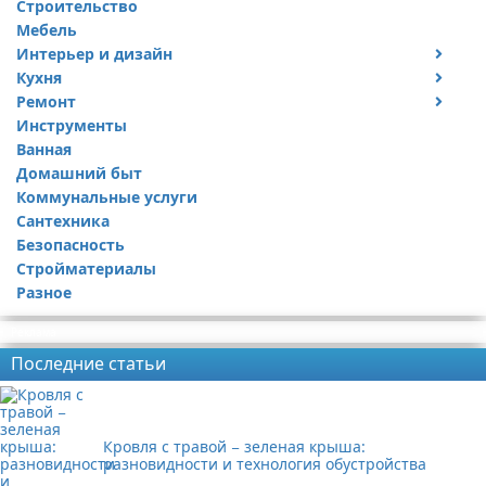
Строительство
Мебель
Интерьер и дизайн
Кухня
Дизайн дачи
Ремонт
Дизайн квартиры
Посуда
Инструменты
Ремонт дачи
Ванная
Ремонт квартиры
Домашний быт
Коммунальные услуги
Сантехника
Безопасность
Стройматериалы
Разное
Реклама
Последние статьи
Кровля с травой − зеленая крыша:
разновидности и технология обустройства