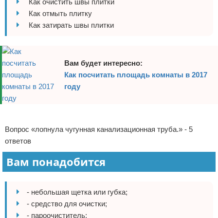
Как очистить швы плитки
Отказ от ответственности
Домашний быт
Как отмыть плитку
Как затирать швы плитки
Коммунальные услуги
Сантехника
Вам будет интересно:
Как посчитать площадь комнаты в 2017
Безопасность
году
Стройматериалы
Реклама
Разное
Вопрос «лопнула чугунная канализационная труба.» - 5
ответов
Вам понадобится
- небольшая щетка или губка;
- средство для очистки;
- пароочиститель;