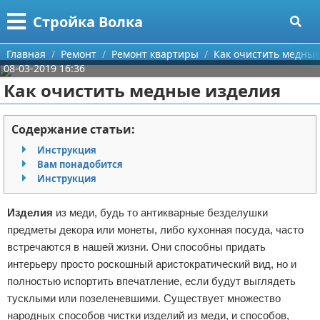
Меню
X
Стройка Волка
Главная
Главная
Ремонт
Ремонт квартиры
Как очистить медные
08-03-2019 16:36
Категории
Как очистить медные изделия
Поиск
Строительство
Содержание статьи:
О проекте
Мебель
Инструкция
Вам понадобится
Контакты
Интерьер и дизайн
Инструкция
Сотрудничество
Кухня
Дизайн дачи
Изделия
из меди, будь то антикварные безделушки
предметы декора или монеты, либо кухонная посуда, часто
Размещение рекламы
Ремонт
Дизайн квартиры
Посуда
встречаются в нашей жизни. Они способны придать
интерьеру просто роскошный аристократический вид, но и
Для правообладателей
Инструменты
Ремонт дачи
полностью испортить впечатление, если будут выглядеть
тусклыми или позеленевшими. Существует множество
Условия предоставления информации
Ванная
Ремонт квартиры
народных способов чистки изделий из меди, и способов,