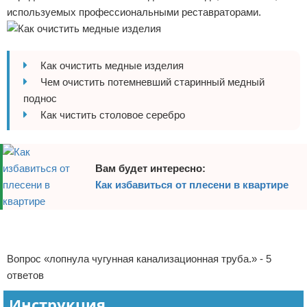
используемых профессиональными реставраторами.
Отказ от ответственности
Домашний быт
Коммунальные услуги
Как очистить медные изделия
Сантехника
Чем очистить потемневший старинный медный
поднос
Безопасность
Как чистить столовое серебро
Стройматериалы
Вам будет интересно:
Разное
Как избавиться от плесени в квартире
Реклама
Реклама
Вопрос «лопнула чугунная канализационная труба.» - 5
ответов
Инструкция