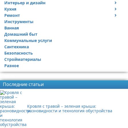
Интерьер и дизайн
Кухня
Дизайн дачи
Ремонт
Дизайн квартиры
Посуда
Инструменты
Ремонт дачи
Ванная
Ремонт квартиры
Домашний быт
Коммунальные услуги
Сантехника
Безопасность
Стройматериалы
Разное
Реклама
Последние статьи
Кровля с травой − зеленая крыша:
разновидности и технология обустройства