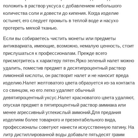
положить в раствор уксуса с добавлением небольшого
количества соли и довести до кипения. Когда изделие
остынет, его следует промыть в теплой воде и насухо
протереть мягкой тканью.
Если вы собираетесь чистить монеты или предметы
антиквариата, имеющие, возможно, немалую ценность, стоит
прислушаться к профессионалам. Прежде всего
присмотритесь к характеру пятен.Ярко зеленый налет можно
удалить, поместив предмет в десятипроцентный раствор
лимонной кислоты, он растворит налет и не наносит вреда
изделию.Налет желтоватого цвета образуется из-за контакта
со свинцом, но его легко удаляет обычный
девятипроцентный уксус.Налет красноватого цвета удаляют,
опуская предмет в пятипроцентный раствор аммиака или
менее агрессивный углекислый аммоний.Для предания
изделиям более товарного и презентабельного вида,
профессионалы советуют нанести искусственную патину. На
литр дистиллированной воды добавьте пятьдесят грамм