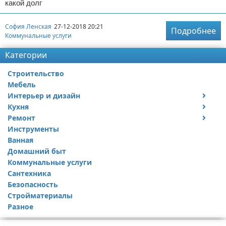
какой долг
София Ленская
27-12-2018 20:21
Подробнее
Коммунальные услуги
Категории
Строительство
Мебель
Интерьер и дизайн
Кухня
Дизайн дачи
Ремонт
Дизайн квартиры
Посуда
Инструменты
Ремонт дачи
Ванная
Ремонт квартиры
Домашний быт
Коммунальные услуги
Сантехника
Безопасность
Стройматериалы
Разное
Реклама