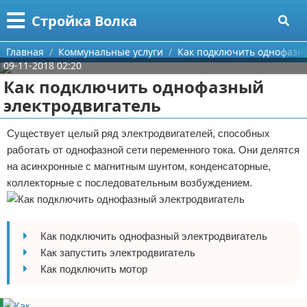
Меню
X
Стройка Волка
Главная
Главная
Коммунальные услуги
Как подключить однофазн
09-11-2018 02:20
Категории
Как подключить однофазный
электродвигатель
Поиск
Строительство
Существует целый ряд электродвигателей, способных
О проекте
Мебель
работать от однофазной сети переменного тока. Они делятся
на асинхронные с магнитным шунтом, конденсаторные,
Контакты
Интерьер и дизайн
коллекторные с последовательным возбуждением.
Сотрудничество
Кухня
Дизайн дачи
Размещение рекламы
Ремонт
Дизайн квартиры
Посуда
Как подключить однофазный электродвигатель
Как запустить электродвигатель
Для правообладателей
Инструменты
Ремонт дачи
Как подключить мотор
Условия предоставления информации
Ванная
Ремонт квартиры