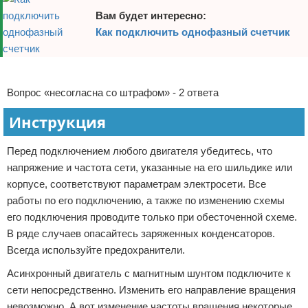
Вам будет интересно:
Отказ от ответственности
Домашний быт
Как подключить однофазный счетчик
Коммунальные услуги
Реклама
Сантехника
Вопрос «несогласна со штрафом» - 2 ответа
Безопасность
Инструкция
Стройматериалы
Перед подключением любого двигателя убедитесь, что
напряжение и частота сети, указанные на его шильдике или
Разное
корпусе, соответствуют параметрам электросети. Все
работы по его подключению, а также по изменению схемы
его подключения проводите только при обесточенной схеме.
В ряде случаев опасайтесь заряженных конденсаторов.
Всегда используйте предохранители.
Асинхронный двигатель с магнитным шунтом подключите к
сети непосредственно. Изменить его направление вращения
невозможно. А вот изменение частоты вращения некоторые