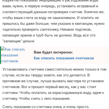
корректно показывал информацию о расходовании воды
Отказ от ответственности
Домашний быт
вами, нужно, в первую очередь, установить исправный и
соответствующий данным госпроверки счетчик. Конечно же,
Коммунальные услуги
чтобы ваши счета за воду не зашкаливали. И платить не
пришлось бы даже больше, чем указано в квитанции, нужно
Сантехника
тщательно проверить сантехнику. Никаких подтеков,
капающих кранов и труб быть не должно. Ведь все это
Безопасность
"капающие" деньги.
Стройматериалы
Вам будет интересно:
Как списать показания счетчиков
Разное
Устанавливать счетчики самостоятельно можно только в том
случае, если вы твердо знаете, как это делается. В
противном же случае, лучше вызвать мастера по установке
счетчиков. Вот и прошел первый месяц, как у вас стоят
счетчики. Чтобы оплатить за израсходованную воду, идем к
счетчику. Чтобы снять с него показания.
Снять показания со счетчика очень и очень просто.