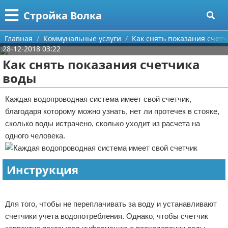
Меню
X
Стройка Волка
Главная
Главная
Коммунальные услуги
Как снять показания счет
28-12-2018 03:22
Категории
Как снять показания счетчика
воды
Поиск
Строительство
Каждая водопроводная система имеет свой счетчик,
О проекте
Мебель
благодаря которому можно узнать, нет ли протечек в стояке,
сколько воды истрачено, сколько уходит из расчета на
Контакты
Интерьер и дизайн
одного человека.
Сотрудничество
Кухня
Дизайн дачи
Инструкция
Размещение рекламы
Ремонт
Дизайн квартиры
Посуда
Реклама
Для правообладателей
Инструменты
Ремонт дачи
Для того, чтобы не переплачивать за воду и устанавливают
счетчики учета водопотребления. Однако, чтобы счетчик
Условия предоставления информации
Ванная
Ремонт квартиры