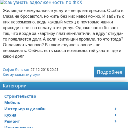
Жилищно-коммунальные услуги - вещь интересная. Особо в
глаза не бросаются, но жить без них невозможно. И забыть о
них невозможно, ведь каждый месяц в почтовые ящики
приходит счет на оплату этих услуг. Однако часто бывает
так, что вроде за квартиру платили-платили, а вдруг откуда-
то появляется долг. А если квитанции пропали, то что тогда?
Оплачивать заново? В таком случае главное - не
переживать. Сейчас есть масса возможностей узнать, где и
какой долг
София Ленская
27-12-2018 20:21
Подробнее
Коммунальные услуги
Категории
Строительство
Мебель
Интерьер и дизайн
Кухня
Дизайн дачи
Ремонт
Дизайн квартиры
Посуда
Инструменты
Ремонт дачи