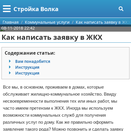
Меню
X
Стройка Волка
Главная
Главная
Коммунальные услуги
Как написать заявку в ЖКХ
08-11-2018 22:42
Категории
Как написать заявку в ЖКХ
Поиск
Строительство
Содержание статьи:
О проекте
Мебель
Вам понадобится
Инструкция
Контакты
Интерьер и дизайн
Инструкция
Сотрудничество
Кухня
Дизайн дачи
Все мы, в основном, проживаем в домах, которые
обслуживает жилищно-коммунальное хозяйство. Ввиду
Размещение рекламы
Ремонт
Дизайн квартиры
Посуда
несвоевременности выполнения тех или иных работ, мы
часто имеем претензии к ЖКХ. Иногда мы используем
Для правообладателей
Инструменты
Ремонт дачи
возможности коммунальных служб для получения
различных услуг по дому. Как же правильно оформить
Условия предоставления информации
Ванная
Ремонт квартиры
заявление такого рода? Можно позвонить и сделать заявку