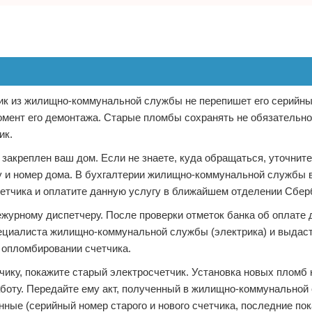
рик из жилищно-коммунальной службы не перепишет его серийны
омент его демонтажа. Старые пломбы сохранять не обязательно
ик.
закреплен ваш дом. Если не знаете, куда обращаться, уточните
цу и номер дома. В бухгалтерии жилищно-коммунальной службы 
етчика и оплатите данную услугу в ближайшем отделении Сбер
журному диспетчеру. После проверки отметок банка об оплате 
ециалиста жилищно-коммунальной службы (электрика) и выдаст 
и опломбировании счетчика.
тчику, покажите старый электросчетчик. Установка новых пломб 
аботу. Передайте ему акт, полученный в жилищно-коммунальной
нные (серийный номер старого и нового счетчика, последние пок