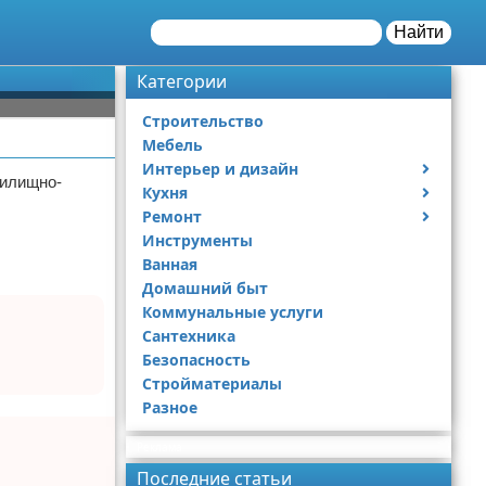
Найти
Категории
Строительство
Мебель
Интерьер и дизайн
жилищно-
Кухня
Дизайн дачи
Ремонт
Дизайн квартиры
Посуда
Инструменты
Ремонт дачи
Ванная
Ремонт квартиры
Домашний быт
Коммунальные услуги
Сантехника
Безопасность
Стройматериалы
Разное
Реклама
Последние статьи