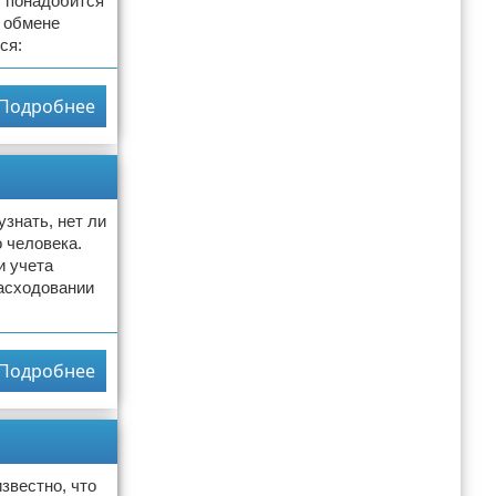
т понадобится
и обмене
ся:
Подробнее
знать, нет ли
о человека.
и учета
расходовании
Подробнее
звестно, что