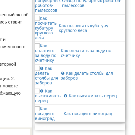
Обзор популярных роботов-
пылесосов
ленный акт об
ись ставит
Как посчитать кубатуру
круглого леса
т и
аниям нового
Как оплатить за воду по
счетчику
вторной
❶ Как делать столбы для
заборов
ции. 2.
ы можете
набжающую
❶ Как высаживать перец
Как посадить виноград
Реклама