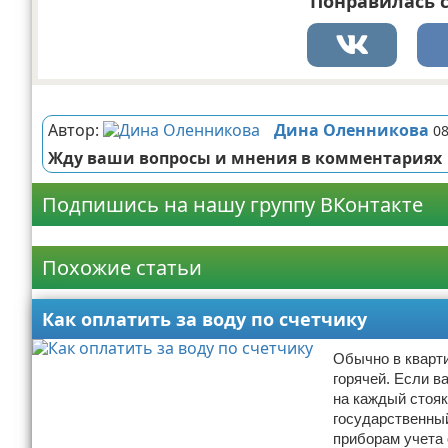
Понравилась с
Реклама
Автор:
Дина Оленникова
08
Жду ваши вопросы и мнения в комментариях
Подпишись на нашу группу ВКонтакте
Реклама
Похожие статьи
Как оплатить за воду по счетчику
Обычно в кварти
горячей. Если в
на каждый стояк
государственный
приборам учета 