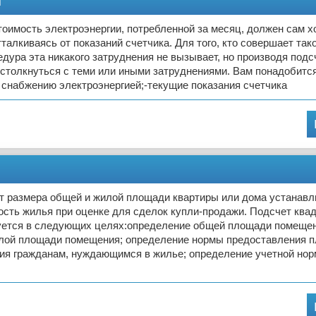
и
оимость электроэнергии, потребленной за месяц, должен сам х
тталкиваясь от показаний счетчика. Для того, кто совершает так
едура эта никакого затруднения не вызывает, но производя под
столкнуться с теми или иными затруднениями. Вам понадобится
 снабжению электроэнергией;-текущие показания счетчика
от размера общей и жилой площади квартиры или дома устанавл
ость жилья при оценке для сделок купли-продажи. Подсчет ква
уется в следующих целях:определение общей площади помещен
лой площади помещения; определение нормы предоставления 
ия гражданам, нуждающимся в жилье; определение учетной но