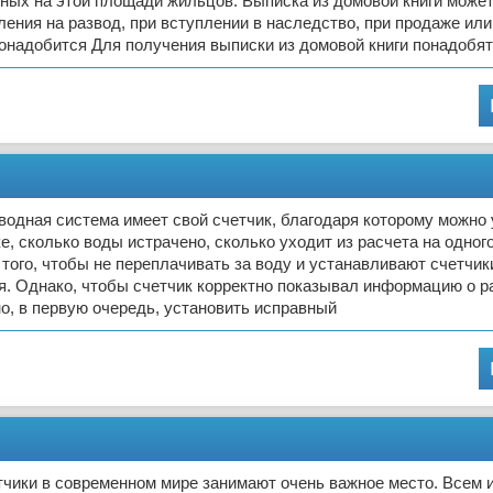
ных на этой площади жильцов. Выписка из домовой книги може
ления на развод, при вступлении в наследство, при продаже ил
онадобится Для получения выписки из домовой книги понадобят
одная система имеет свой счетчик, благодаря которому можно у
ке, сколько воды истрачено, сколько уходит из расчета на одног
того, чтобы не переплачивать за воду и устанавливают счетчик
я. Однако, чтобы счетчик корректно показывал информацию о 
о, в первую очередь, установить исправный
чики в современном мире занимают очень важное место. Всем и