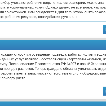
прибор учета потребления воды или электроэнергии, можно зна
плате коммунальных услуг. Однако далеко не все знают, как пр
ия со счетчиков. Вам понадобится Для того, чтобы снять показа
потребления ресурсов, понадобятся:-ручка или
нуждам относится освещение подъезда, работа лифтов и водны
 данных услуг являлась составляющей квартплаты жильцов, но
в силу Постановление Правительства РФ №307 и новый Жилищны
ли порядок расчетов. Теперь граждане обязаны уплачивать отд
 рассчитывает в зависимости от того, имеются ли общедомовые
 прибору учета.