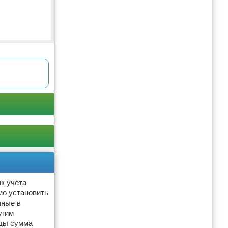
ик учета
мо установить
нные в
угим
оды сумма