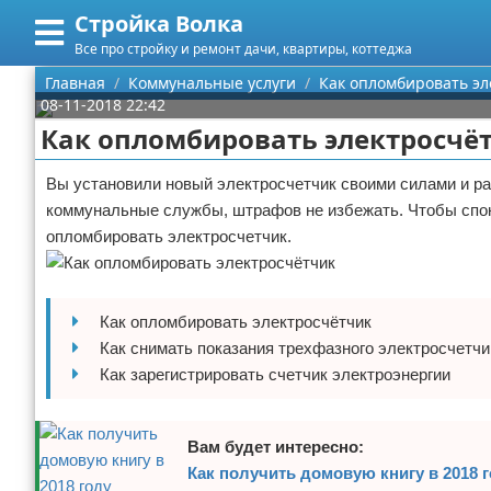
Стройка Волка
Меню
X
Все про стройку и ремонт дачи, квартиры, коттеджа
Главная
Главная
Коммунальные услуги
Как опломбировать эл
08-11-2018 22:42
Категории
Как опломбировать электросчё
Поиск
Строительство
Вы установили новый электросчетчик своими силами и ра
коммунальные службы, штрафов не избежать. Чтобы спок
О проекте
Мебель
опломбировать электросчетчик.
Контакты
Интерьер и дизайн
Сотрудничество
Кухня
Дизайн дачи
Как опломбировать электросчётчик
Как снимать показания трехфазного электросчетчи
Размещение рекламы
Ремонт
Дизайн квартиры
Посуда
Как зарегистрировать счетчик электроэнергии
Для правообладателей
Инструменты
Ремонт дачи
Вам будет интересно:
Условия предоставления информации
Ванная
Ремонт квартиры
Как получить домовую книгу в 2018 