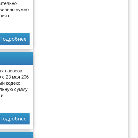
чительно
авильно нужно
ния с
Подробнее
х насосов.
 с 23 мая 206
й кодекс,
ельную сумму
 и
Подробнее