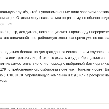
нальную службу, чтобы уполномоченные лица заверили состав
анизации. Отделы могут называться по-разному, но обычно подп
целярия.
вый центр, дождитесь, пока специалисты произведут перерасче
 этого оплачивайте потребляемую электроэнергию уже по показ
оводиться бесплатно для граждан, за исключением случаев по
нта или третьих лиц. Итак, что делать и куда обращаться за
четчик самостоятельно или с помощью выбранной Вами организа
УК) с требованием опломбировать счетчик. Полезный совет В
ию (ТСЖ, ЖСК, управляющую компанию и т. д.) или в ресурсос
тчик.