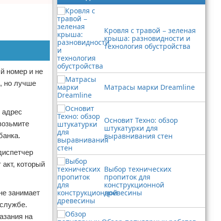
Кровля с травой − зеленая
крыша: разновидности и
технология обустройства
й номер и не
, но лучше
Матрасы марки Dreamline
 адрес
Основит Техно: обзор
возьмите
штукатурки для
банка.
выравнивания стен
диспетчер
акт, который
Выбор технических
пропиток для
конструкционной
древесины
не занимает
 службе.
азания на