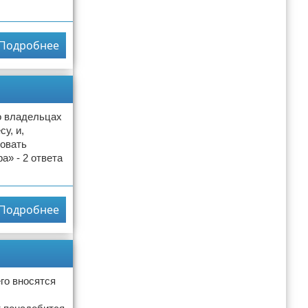
Подробнее
о владельцах
у, и,
ровать
а» - 2 ответа
Подробнее
го вносятся