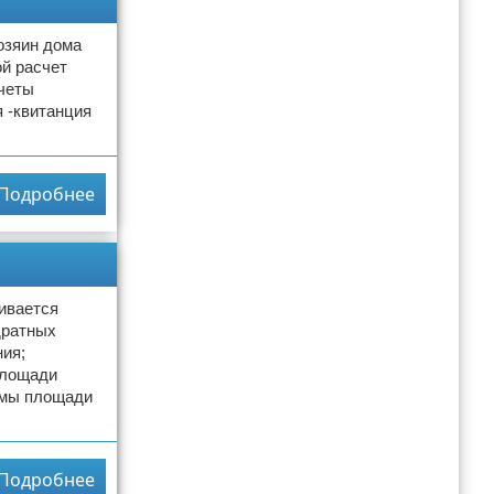
озяин дома
ой расчет
счеты
 -квитанция
Подробнее
ивается
дратных
ия;
площади
рмы площади
Подробнее