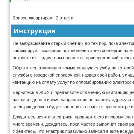
Отказ от ответственности
Домашний быт
Реклама
Вопрос «квартира» - 2 ответа
Коммунальные услуги
Инструкция
Сантехника
Не выбрасывайте старый счетчик до тех пор, пока элект
Безопасность
зафиксирует показания потребления электроэнергии на м
оставьте их – вдруг вам попадется привередливый электр
Стройматериалы
Обратитесь в жилищно-коммунальную службу, за которой 
Разное
службы в городской справочной, назвав свой район, ули
квитанцию на оплату услуг по опломбированию электросч
Вернитесь в ЖЭУ и предъявите оплаченную квитанцию де
назначит день и время направления по вашему адресу сп
электрик должен будет заполнить на месте при осмотре 
Дождитесь визита электрика, проводите его к новому сче
много времени, дождитесь, пока мастер выполнит свою р
Убедитесь, что электрик правильно записал в акте все да