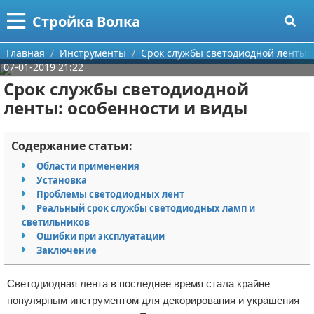
Меню
X
Стройка Волка
Главная
Главная
Инструменты
Срок службы светодиодной ленты:
07-01-2019 21:22
Категории
Срок службы светодиодной
ленты: особенности и виды
Поиск
Строительство
О проекте
Мебель
Содержание статьи:
Области применения
Контакты
Интерьер и дизайн
Установка
Проблемы светодиодных лент
Сотрудничество
Кухня
Дизайн дачи
Реальный срок службы светодиодных ламп и
светильников
Размещение рекламы
Ремонт
Дизайн квартиры
Посуда
Ошибки при эксплуатации
Заключение
Для правообладателей
Инструменты
Ремонт дачи
Светодиодная лента в последнее время стала крайне
Условия предоставления информации
Ванная
Ремонт квартиры
популярным инструментом для декорирования и украшения