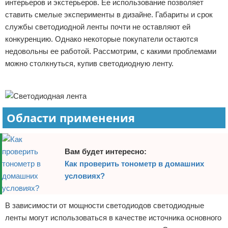
интерьеров и экстерьеров. Ее использование позволяет
Отказ от ответственности
Домашний быт
ставить смелые эксперименты в дизайне. Габариты и срок
службы светодиодной ленты почти не оставляют ей
Коммунальные услуги
конкуренцию. Однако некоторые покупатели остаются
недовольны ее работой. Рассмотрим, с какими проблемами
Сантехника
можно столкнуться, купив светодиодную ленту.
Реклама
Безопасность
Стройматериалы
Области применения
Разное
Вам будет интересно:
Как проверить тонометр в домашних
условиях?
В зависимости от мощности светодиодов светодиодные
ленты могут использоваться в качестве источника основного