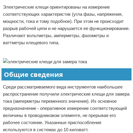
Электрические клещи ориентированы на измерение
Отказ от ответственности
Домашний быт
соответствующих характеристик (угла фазы, напряжения,
Коммунальные услуги
мощности, тока и тому подобное). При этом не происходит
разрыв рабочей цепи и не нарушается ее функционирование.
Сантехника
Различают вольтметры, амперметры, фазометры и
ваттметры клещевого типа.
Безопасность
Реклама
Стройматериалы
Общие сведения
Разное
Среди рассматриваемого вида инструментов наибольшее
распространение получили электрические клещи для замера
тока (амперметры переменного значения). Их основное
предназначение - оперативное измерение соответствующей
величины в проводниковом элементе, не прерывая его
рабочее состояние. Указанные приспособления
используются в системах до 10 киловатт.