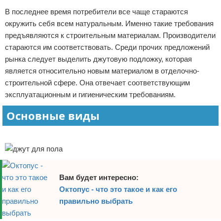
В последнее время потребители все чаще стараются
Отказ от ответственности
Домашний быт
окружить себя всем натуральным. Именно такие требования
Коммунальные услуги
предъявляются к строительным материалам. Производители
стараются им соответствовать. Среди прочих предложений
Сантехника
рынка следует выделить джутовую подложку, которая
является относительно новым материалом в отделочно-
Безопасность
строительной сфере. Она отвечает соответствующим
эксплуатационным и гигиеническим требованиям.
Стройматериалы
Основные виды
Разное
Реклама
Вам будет интересно:
Октопус - что это такое и как его
правильно выбрать