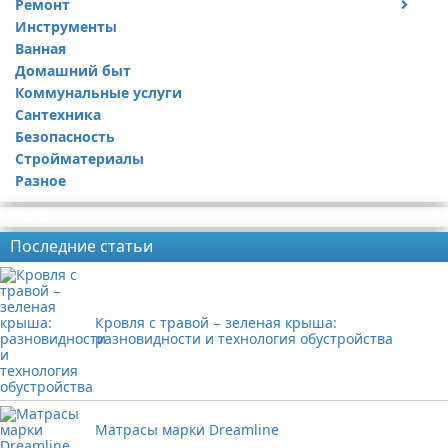
Ремонт
Дизайн квартиры
Посуда
Инструменты
Ремонт дачи
Ванная
Ремонт квартиры
Домашний быт
Коммунальные услуги
Сантехника
Безопасность
Стройматериалы
Разное
Реклама
Последние статьи
Кровля с травой − зеленая крыша:
разновидности и технология обустройства
Матрасы марки Dreamline