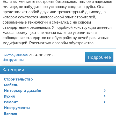
Если вы мечтаете построить безопасное, теплое и надежное
жилище, не забудьте про установку сэндвич-трубы. Она
представляет собой двух или трехконтурный дымоход, в
котором сочетается многовековой опыт строителей,
современные технологии и смекалка с не совсем
стандартными решениями. У подобной конструкции имеется
масса преимуществ, включая наличие утеплителя и
соблюдение стандартов по обустройству печей различных
модификаций. Рассмотрим способы обустройства
Виктор Данилов
21-04-2019 19:36
Подробнее
Инструменты
Категории
Строительство
Мебель
Интерьер и дизайн
Кухня
Дизайн дачи
Ремонт
Дизайн квартиры
Посуда
Инструменты
Ремонт дачи
Ванная
Ремонт квартиры