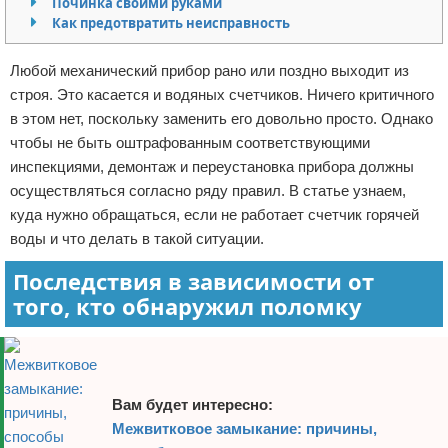
Починка своими руками
Как предотвратить неисправность
Отказ от ответственности
Домашний быт
Коммунальные услуги
Любой механический прибор рано или поздно выходит из
строя. Это касается и водяных счетчиков. Ничего критичного
Сантехника
в этом нет, поскольку заменить его довольно просто. Однако
чтобы не быть оштрафованным соответствующими
Безопасность
инспекциями, демонтаж и переустановка прибора должны
осуществляться согласно ряду правил. В статье узнаем,
Стройматериалы
куда нужно обращаться, если не работает счетчик горячей
воды и что делать в такой ситуации.
Разное
Последствия в зависимости от
того, кто обнаружил поломку
Вам будет интересно:
Межвитковое замыкание: причины,