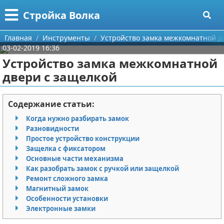
Меню
X
Стройка Волка
Главная
Главная
Инструменты
Устройство замка межкомнатной д
03-02-2019 16:36
Категории
Устройство замка межкомнатной
двери с защелкой
Поиск
Строительство
О проекте
Мебель
Содержание статьи:
Когда нужно разбирать замок
Контакты
Интерьер и дизайн
Разновидности
Простое устройство конструкции
Сотрудничество
Кухня
Дизайн дачи
Защелка с фиксатором
Основные части механизма
Размещение рекламы
Ремонт
Дизайн квартиры
Посуда
Как разобрать замок с ручкой или защелкой
Ремонт сложного замка
Магнитный замок
Для правообладателей
Инструменты
Ремонт дачи
Особенности установки
Электронные замки
Условия предоставления информации
Ванная
Ремонт квартиры