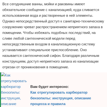
Все сегодняшние ванны, мойки и раковины имеют
Отказ от ответственности
Домашний быт
обязательное сообщение с канализацией, куда сливается
использованная вода и растворенные в ней элементы.
Коммунальные услуги
Однако непосредственный доступ к санитарно-техническому
сооружению чреват распространением неприятного запаха в
Сантехника
помещении. Чтобы избежать подобных последствий, на
Безопасность
сливе любой сантехнической модели перед
непосредственным входом в канализационную систему
Стройматериалы
устанавливают специальное приспособление. Оно
называется сантехнический сифон. Благодаря различным
Разное
конструкциям, доступ неприятного запаха из канализации
отрезан от проникновения в помещение.
Вам будет интересно:
Как отрегулировать карбюратор
бензопилы: инструкция, описание
процесса и правила