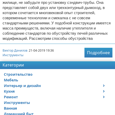
жилище, не забудьте про установку сэндвич-трубы. Она
представляет собой двух или трехконтурный дымоход, в
котором сочетается многовековой опыт строителей,
современные технологии и смекалка с не совсем
стандартными решениями. У подобной конструкции имеется
масса преимуществ, включая наличие утеплителя и
соблюдение стандартов по обустройству печей различных
модификаций. Рассмотрим способы обустройства
Виктор Данилов
21-04-2019 19:36
Подробнее
Инструменты
Категории
Строительство
Мебель
Интерьер и дизайн
Кухня
Дизайн дачи
Ремонт
Дизайн квартиры
Посуда
Инструменты
Ремонт дачи
Ванная
Ремонт квартиры
Домашний быт