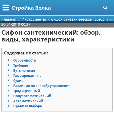
Меню
X
Стройка Волка
Главная
Главная
Инструменты
Сифон сантехнический: обзор, вид
30-01-2019 00:37
Категории
Сифон сантехнический: обзор,
виды, характеристики
Поиск
Строительство
О проекте
Мебель
Содержание статьи:
Особенности
Контакты
Интерьер и дизайн
Трубные
Бутылочные
Сотрудничество
Кухня
Дизайн дачи
Гофрированные
Сухие
Размещение рекламы
Ремонт
Дизайн квартиры
Посуда
Различия по способу управления
Традиционный
Полуавтоматический
Для правообладателей
Инструменты
Ремонт дачи
Автоматический
Правила выбора
Условия предоставления информации
Ванная
Ремонт квартиры