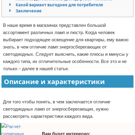
Какой вариант выгоднее для потребителя
Отказ от ответственности
Домашний быт
Заключение
Коммунальные услуги
В наше время в магазинах представлен большой
ассортимент различных ламп и люстр. Когда человек
Сантехника
выбирает подходящее освещение для квартиры, ему важно
знать, в чем отличие ламп энергосберегающих от
Безопасность
светодиодных. Следует выяснить, какие плюсы и минусы у
каждого типа, их отличительные особенности. Все это и не
Стройматериалы
только – далее в нашей статье.
Разное
Описание и характеристики
Реклама
Для того чтобы понять, в чем заключается отличие
светодиодных ламп от энергосберегающих, нужно
рассмотреть характеристики каждого вида.
Вам будет интересно: