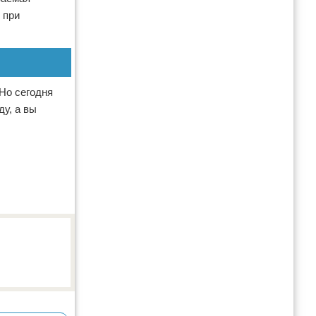
 при
 Но сегодня
у, а вы