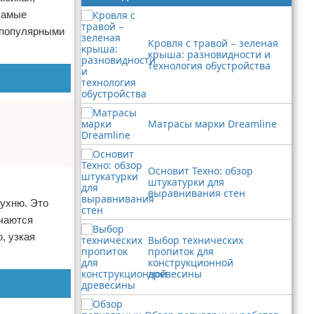
 самые
 популярными
Кровля с травой − зеленая
крыша: разновидности и
технология обустройства
Матрасы марки Dreamline
Основит Техно: обзор
штукатурки для
выравнивания стен
кухню. Это
ечаются
, узкая
Выбор технических
пропиток для
конструкционной
древесины