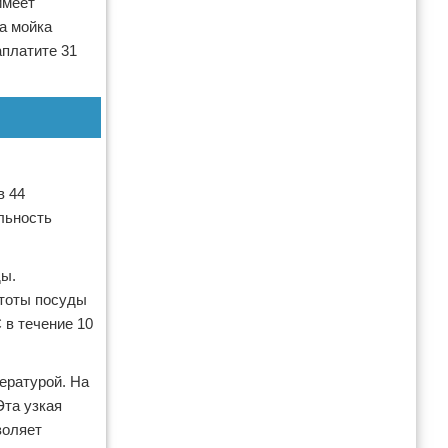
имеет
а мойка
аплатите 31
в 44
ельность
ды.
стоты посуды
 в течение 10
ературой. На
Эта узкая
воляет