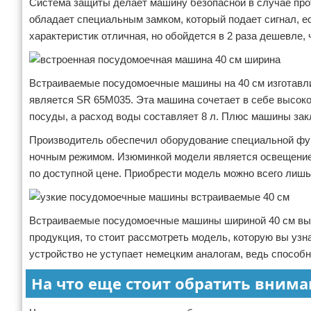
Система защиты делает машину безопасной в случае прот
обладает специальным замком, который подает сигнал, е
характеристик отличная, но обойдется в 2 раза дешевле,
Встраиваемые посудомоечные машины на 40 см изготавл
является SR 65M035. Эта машина сочетает в себе высоко
посуды, а расход воды составляет 8 л. Плюс машины зак
Производитель обеспечил оборудование специальной фун
ночным режимом. Изюминкой модели является освещение 
по доступной цене. Приобрести модель можно всего лишь 
Встраиваемые посудомоечные машины шириной 40 см выпус
продукция, то стоит рассмотреть модель, которую вы узн
устройство не уступает немецким аналогам, ведь способн
На что еще стоит обратить вним