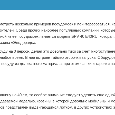
мотреть несколько примеров посудомоек и поинтересоваться, к
бителей. Среди прочих наиболее популярных компаний, которы
ной из ее посудомоек является модель SPV 40 E40RU, которая
газина «Эльдорадо».
ду на 9 персон, делая это довольно тихо за счет многоступен
 любое время. В нее встроен таймер отсрочки запуска. Оборудо
посуду из деликатного материала, при этом чашки и тарелки н
шину на 40 см, то особое внимание следует уделить еще одно
даваемой моделью, корзины в которой довольно мобильны и мо
ов представлен выдвигающимся лотком, в других устройствах э