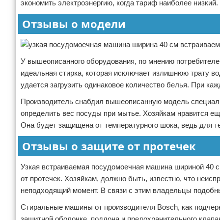
экономить электроэнергию, когда тариф наиболее низкий.
Отзывы о модели
У вышеописанного оборудования, по мнению потребителе
идеальная стирка, которая исключает излишнюю трату во
удается загрузить одинаковое количество белья. При каж
Производитель снабдил вышеописанную модель специальн
определить вес посуды при мытье. Хозяйкам нравится еще
Она будет защищена от температурного шока, ведь для т
Отзывы о защите от протечек
Узкая встраиваемая посудомоечная машина шириной 40 с
от протечек. Хозяйкам, должно быть, известно, что неис
неподходящий момент. В связи с этим владельцы подобны
Стиральные машины от производителя Bosch, как подчерк
защитной оболочке, поддона и предохранительного клап