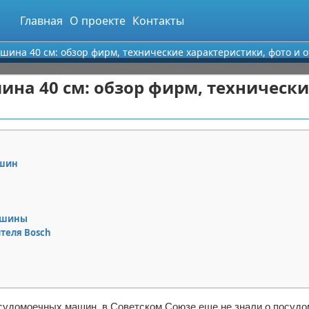
Главная
О проекте
Контакты
ина 40 см: обзор фирм, технические характеристики, фото и 
на 40 см: обзор фирм, технически
ашин
машины
теля Bosch
осудомоечных машин, в Советском Союзе еще не знали о посудо