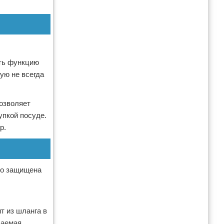
ить функцию
ую не всегда
озволяет
упкой посуде.
р.
шо защищена
т из шланга в
ваемая