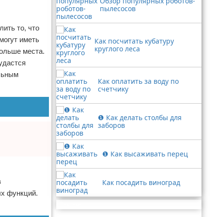
Обзор популярных роботов-
пылесосов
ить то, что
могут иметь
Как посчитать кубатуру
круглого леса
ольше места.
 удастся
ельным
Как оплатить за воду по
счетчику
❶ Как делать столбы для
заборов
❶ Как высаживать перец
в
Как посадить виноград
х функций.
Реклама