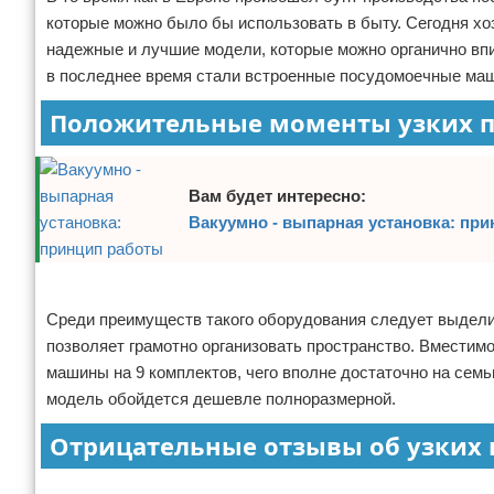
которые можно было бы использовать в быту. Сегодня хо
Отказ от ответственности
Домашний быт
надежные и лучшие модели, которые можно органично вп
в последнее время стали встроенные посудомоечные маш
Коммунальные услуги
Положительные моменты узких 
Сантехника
Безопасность
Вам будет интересно:
Вакуумно - выпарная установка: пр
Стройматериалы
Разное
Реклама
Среди преимуществ такого оборудования следует выделит
позволяет грамотно организовать пространство. Вместимо
машины на 9 комплектов, чего вполне достаточно на семью
модель обойдется дешевле полноразмерной.
Отрицательные отзывы об узких
Реклама