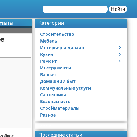
Найти
Категории
отзывы
Строительство
е
Мебель
Интерьер и дизайн
Кухня
Дизайн дачи
Ремонт
Дизайн квартиры
Посуда
Инструменты
Ремонт дачи
Ванная
Ремонт квартиры
Домашний быт
Коммунальные услуги
Сантехника
Безопасность
Стройматериалы
Разное
Реклама
Последние статьи
мойках,