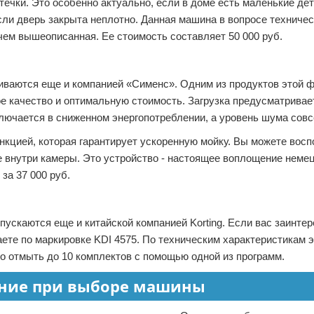
ечки. Это особенно актуально, если в доме есть маленькие де
сли дверь закрыта неплотно. Данная машина в вопросе техниче
 чем вышеописанная. Ее стоимость составляет 50 000 руб.
иваются еще и компанией «Сименс». Одним из продуктов этой 
е качество и оптимальную стоимость. Загрузка предусматривае
лючается в сниженном энергопотреблении, а уровень шума совс
кцией, которая гарантирует ускоренную мойку. Вы можете восп
внутри камеры. Это устройство - настоящее воплощение немец
за 37 000 руб.
каются еще и китайской компанией Korting. Если вас заинтер
аете по маркировке KDI 4575. По техническим характеристикам 
о отмыть до 10 комплектов с помощью одной из программ.
ание при выборе машины