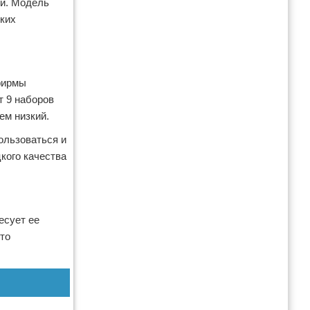
ти. Модель
ских
фирмы
т 9 наборов
ем низкий.
ользоваться и
кого качества
есует ее
это