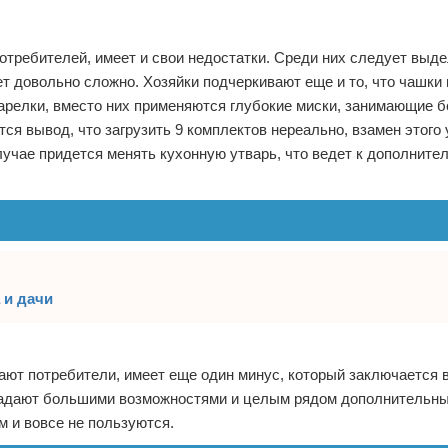
требителей, имеет и свои недостатки. Среди них следует выдел
т довольно сложно. Хозяйки подчеркивают еще и то, что чашки 
арелки, вместо них применяются глубокие миски, занимающие б
ся вывод, что загрузить 9 комплектов нереально, взамен этого
лучае придется менять кухонную утварь, что ведет к дополнит
 и дачи
ают потребители, имеет еще один минус, который заключается 
адают большими возможностями и целым рядом дополнительны
м и вовсе не пользуются.