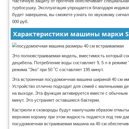
Частичную защиту от протечек обеспечивает специальная
турбосушку. Эксплуатация упрощается благодаря индикат
будет завершена, вы сможете узнать по звуковому сигнал
000 руб.
Характеристики машины марки Se
Это полновстраиваемая модель, вместимость который сос
децибела. Потребление воды составляет 9, 5 л в режиме 
режима "Эко" при 50 ˚С составляет 195 минут.
Эта встроенная посудомоечная машина шириной 40 см им
Устройство отлично подходит для семей с маленькими де
на выходе. Эта функция активируется вместе с обычным 
минут. Это устраняет оставшиеся бактерии.
Кастрюли и сковороды будут наилучшим образом отмыты, 
верхнюю корзину при этом жидкость подается под тем дав
посудомоечная встраиваемая машина на 40 см обеспечива