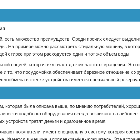
й, есть множество преимуществ. Среди прочих следует выдел
ды. На примере можно рассмотреть стиральную машину, в котор
дой стирке при этом расходуется один и тот же объем воды.
ой опцией, которая включает датчик частоты вращения. Это п
 и то, что посудомойка обеспечивает бережное отношение к хр
еплообмена в стенке устройства имеется специальный резервуа
м, которая была описана выше, по мнению потребителей, хоро
правности подобного оборудования всегда возникают в наиболее
х устройств тратят деньги и драгоценное время.
ивают покупатели, имеют специальную систему, которая состои
ана. Имеется в машине и поплавковый выключатель. Эта встраи