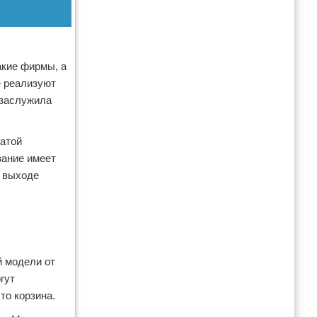
акие фирмы, а
е реализуют
 заслужила
чатой
вание имеет
а выходе
й модели от
гут
то корзина.