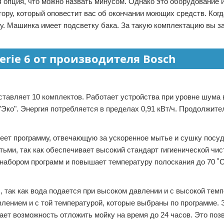
 опция, что можно назвать минусом. Однако это оборудование 
ору, который оповестит вас об окончании моющих средств. Когд
у. Машинка имеет подсветку бака. За такую комплектацию вы з
rie 6 от производителя Bosch
тавляет 10 комплектов. Работает устройства при уровне шума 
"Эко". Энергия потребляется в пределах 0,91 кВт/ч. Продолжит
еет программу, отвечающую за ускоренное мытье и сушку посу
тьми, так как обеспечивает высокий стандарт гигиенической чи
набором программ и повышает температуру полоскания до 70 ˚С
так как вода подается при высоком давлении и с высокой темп
лением и с той температурой, которые выбраны по программе. 
ет возможность отложить мойку на время до 24 часов. Это поз