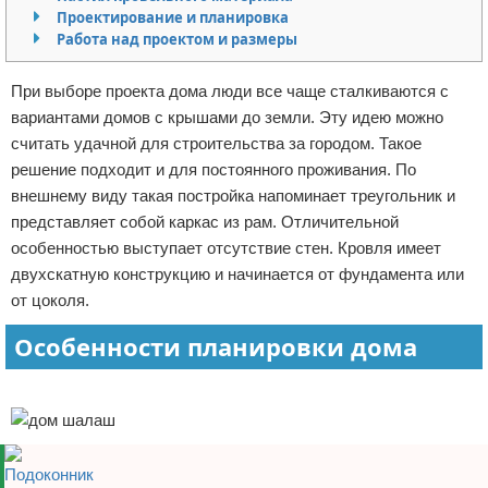
Проектирование и планировка
Отказ от ответственности
Домашний быт
Работа над проектом и размеры
Коммунальные услуги
При выборе проекта дома люди все чаще сталкиваются с
вариантами домов с крышами до земли. Эту идею можно
Сантехника
считать удачной для строительства за городом. Такое
решение подходит и для постоянного проживания. По
Безопасность
внешнему виду такая постройка напоминает треугольник и
представляет собой каркас из рам. Отличительной
Стройматериалы
особенностью выступает отсутствие стен. Кровля имеет
Разное
двухскатную конструкцию и начинается от фундамента или
от цоколя.
Особенности планировки дома
Реклама