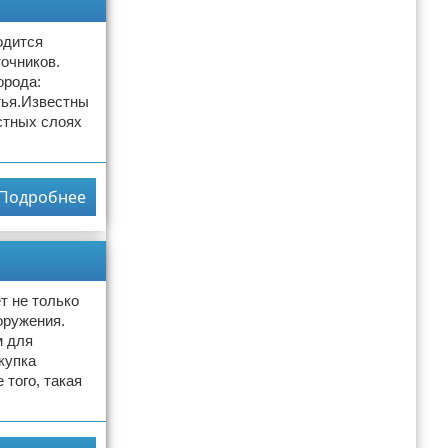
одится
очников.
орода:
тья.Известны
стных слоях
Подробнее
т не только
оружения.
м для
купка
 того, такая