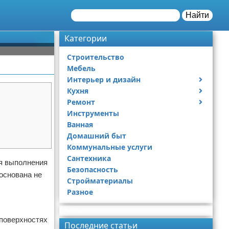
Найти
Категории
Строительство
Мебель
Интерьер и дизайн
Кухня
Дизайн дачи
Ремонт
Дизайн квартиры
Посуда
Инструменты
Ремонт дачи
Ванная
Ремонт квартиры
Домашний быт
Коммунальные услуги
Сантехника
ля выполнения
Безопасность
основана не
Стройматериалы
Разное
Реклама
 поверхностях
Последние статьи