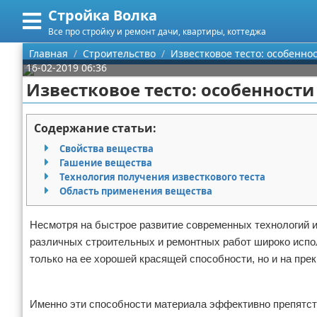
Стройка Волка
Меню
X
Все про стройку и ремонт дачи, квартиры, коттеджа
Главная
Главная
Строительство
Известковое тесто: особенн
16-02-2019 06:36
Категории
Известковое тесто: особенност
Поиск
Строительство
Содержание статьи:
О проекте
Мебель
Свойства вещества
Гашение вещества
Контакты
Интерьер и дизайн
Технология получения известкового теста
Область применения вещества
Сотрудничество
Кухня
Дизайн дачи
Несмотря на быстрое развитие современных технологий и
Размещение рекламы
Ремонт
Дизайн квартиры
Посуда
различных строительных и ремонтных работ широко испо
только на ее хорошей красящей способности, но и на пре
Для правообладателей
Инструменты
Ремонт дачи
Реклама
Условия предоставления информации
Ванная
Ремонт квартиры
Именно эти способности материала эффективно препятст