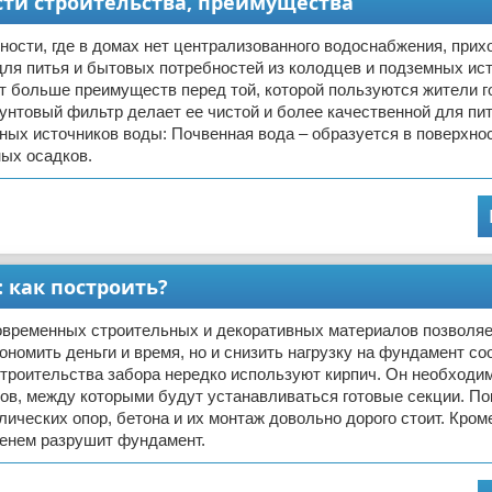
сти строительства, преимущества
ности, где в домах нет централизованного водоснабжения, прих
ля питья и бытовых потребностей из колодцев и подземных ист
т больше преимуществ перед той, которой пользуются жители г
унтовый фильтр делает ее чистой и более качественной для пи
ных источников воды: Почвенная вода – образуется в поверхно
ых осадков.
 как построить?
овременных строительных и декоративных материалов позволяе
ономить деньги и время, но и снизить нагрузку на фундамент со
троительства забора нередко используют кирпич. Он необходи
ов, между которыми будут устанавливаться готовые секции. По
лических опор, бетона и их монтаж довольно дорого стоит. Кроме
менем разрушит фундамент.