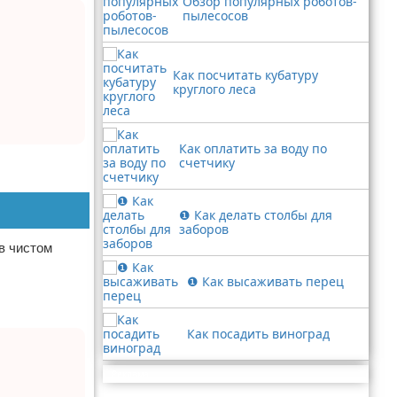
Обзор популярных роботов-
пылесосов
Как посчитать кубатуру
круглого леса
Как оплатить за воду по
счетчику
❶ Как делать столбы для
заборов
в чистом
❶ Как высаживать перец
Как посадить виноград
Реклама