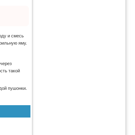
оду и смесь
рильную яму.
 через
ость такой
дой пушонки.