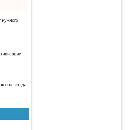
т нужного
ктивизации
ак она всегда