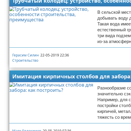
Трубчатый колодец: устройство, особенно
В сельской мест
добывать воду д
Такая вода имее
естественный гр
три вида подзем
из-за атмосферн
Герасим Силин
22-05-2019 22:36
Строительство
Имитация кирпичных столбов для забора:
Разнообразие с
значительно сэк
Например, для с
постройки столб
кирпичей, метал
тяжесть со вре
Марк Евдокимов
20-05-2019 07:36