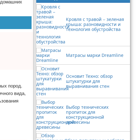
в домашних
Кровля с травой − зеленая
крыша: разновидности и
технология обустройства
Матрасы марки Dreamline
Основит Техно: обзор
штукатурки для
ных пород.
выравнивания стен
чного вида,
ьзования
Выбор технических
пропиток для
конструкционной
древесины