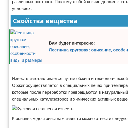
различных построек. Поэтому любой хозяин должен знать
Отказ от ответственности
Домашний быт
условиях.
Свойства вещества
Коммунальные услуги
Сантехника
Вам будет интересно:
Безопасность
Лестница круговая: описание, особе
Стройматериалы
Реклама
Разное
Известь изготавливается путем обжига и технологической
Обжиг осуществляется в специальных печах при температ
которые после переработки превращаются в натуральный
специальных катализаторов и химических активных веще
К основным достоинствам извести можно отнести следу