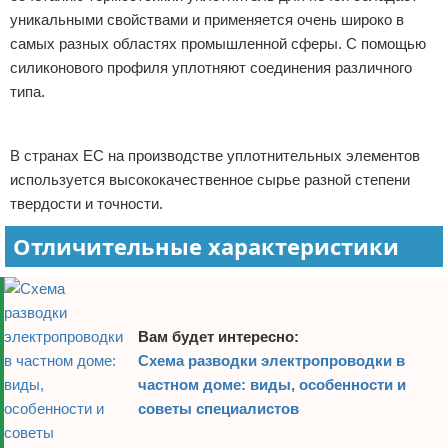
уникальными свойствами и применяется очень широко в
Отказ от ответственности
Домашний быт
самых разных областях промышленной сферы. С помощью
силиконового профиля уплотняют соединения различного
Коммунальные услуги
типа.
Сантехника
Реклама
В странах ЕС на производстве уплотнительных элементов
Безопасность
используется высококачественное сырье разной степени
твердости и точности.
Стройматериалы
Отличительные характеристики
Разное
Вам будет интересно:
Схема разводки электропроводки в
частном доме: виды, особенности и
советы специалистов