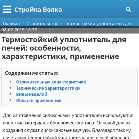
Меню
X
Стройка Волка
Главная
Главная
Строительство
Термостойкий уплотнитель для пе
08-02-2019 16:37
Категории
Термостойкий уплотнитель для
печей: особенности,
Поиск
Строительство
характеристики, применение
О проекте
Мебель
Содержание статьи:
Контакты
Интерьер и дизайн
Отличительные характеристики
Технические характеристики
Сотрудничество
Кухня
Дизайн дачи
Виды изделий
Область применения
Размещение рекламы
Ремонт
Дизайн квартиры
Посуда
Для изготовления силиконовых уплотнителей используются
Для правообладателей
Инструменты
Ремонт дачи
инертные материалы биологического типа. Основой для их
создания служат силоксановые каучуки. Благодаря такому
Условия предоставления информации
Ванная
Ремонт квартиры
сочетанию термостойкий уплотнитель для печей обладает