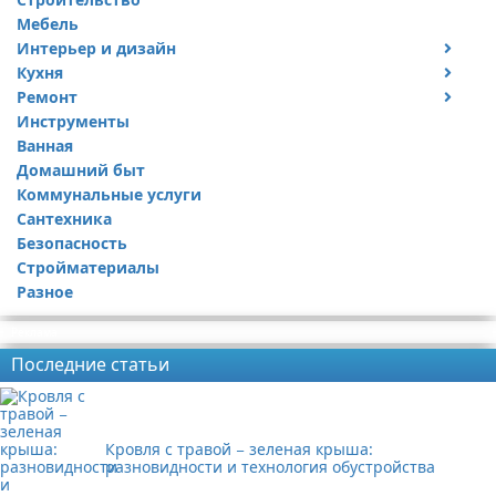
Мебель
Интерьер и дизайн
Кухня
Дизайн дачи
Ремонт
Дизайн квартиры
Посуда
Инструменты
Ремонт дачи
Ванная
Ремонт квартиры
Домашний быт
Коммунальные услуги
Сантехника
Безопасность
Стройматериалы
Разное
Реклама
Последние статьи
Кровля с травой − зеленая крыша:
разновидности и технология обустройства