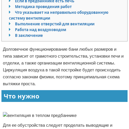
Если в предбаннике есть печь
Методика проведения работ
Отказ от ответственности
Домашний быт
Что указывает на неправильно оборудованную
систему вентиляции
Коммунальные услуги
Выполнение отверстий для вентиляции
Работа над воздуховодом
Сантехника
В заключение
Безопасность
Долговечное функционирование бани любых размеров и
типа зависит от грамотного строительства, установки печи и
Стройматериалы
отделки, а также организации вентиляционной системы.
Циркуляция воздуха в такой постройке будет происходить
Разное
согласно законам физики, поэтому принципиальная схема
вытяжки проста.
Что нужно
Реклама
Для ее обустройства следует проделать выводящие и