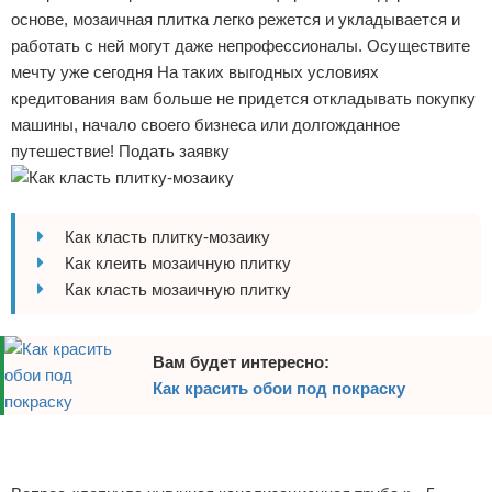
основе, мозаичная плитка легко режется и укладывается и
Отказ от ответственности
Домашний быт
работать с ней могут даже непрофессионалы. Осуществите
мечту уже сегодня На таких выгодных условиях
Коммунальные услуги
кредитования вам больше не придется откладывать покупку
машины, начало своего бизнеса или долгожданное
Сантехника
путешествие! Подать заявку
Безопасность
Стройматериалы
Как класть плитку-мозаику
Как клеить мозаичную плитку
Разное
Как класть мозаичную плитку
Вам будет интересно:
Как красить обои под покраску
Реклама
Реклама