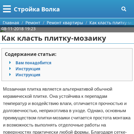
Меню
X
Стройка Волка
Главная
Главная
Ремонт
Ремонт квартиры
Как класть плитку-мо
08-11-2018 19:23
Категории
Как класть плитку-мозаику
Поиск
Строительство
Содержание статьи:
О проекте
Мебель
Вам понадобится
Инструкция
Контакты
Интерьер и дизайн
Инструкция
Сотрудничество
Кухня
Дизайн дачи
Мозаичная плитка является альтернативой обычной
керамической плитке. Она устойчива к перепадам
Размещение рекламы
Ремонт
Дизайн квартиры
Посуда
температур и воздействию влаги, отличается прочностью и
долговечностью, неприхотлива в уходе. Однако, основным
Для правообладателей
Инструменты
Ремонт дачи
преимуществом плитки-мозаики считается простота монтажа
и возможность выполнять отделочные работы на
Условия предоставления информации
Ванная
Ремонт квартиры
поверхностях практически любой формы. Благодаря сетке-