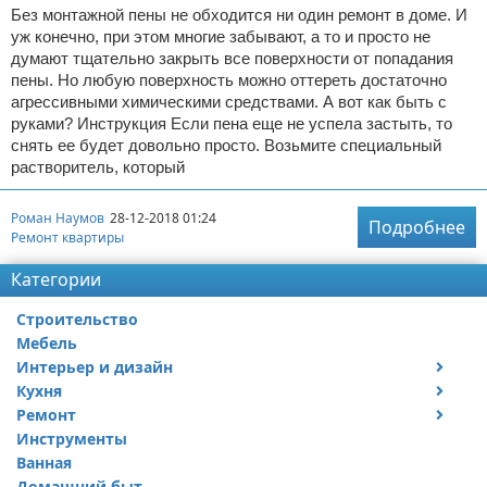
Без монтажной пены не обходится ни один ремонт в доме. И
уж конечно, при этом многие забывают, а то и просто не
думают тщательно закрыть все поверхности от попадания
пены. Но любую поверхность можно оттереть достаточно
агрессивными химическими средствами. А вот как быть с
руками? Инструкция Если пена еще не успела застыть, то
снять ее будет довольно просто. Возьмите специальный
растворитель, который
Роман Наумов
28-12-2018 01:24
Подробнее
Ремонт квартиры
Категории
Строительство
Мебель
Интерьер и дизайн
Кухня
Дизайн дачи
Ремонт
Дизайн квартиры
Посуда
Инструменты
Ремонт дачи
Ванная
Ремонт квартиры
Домашний быт