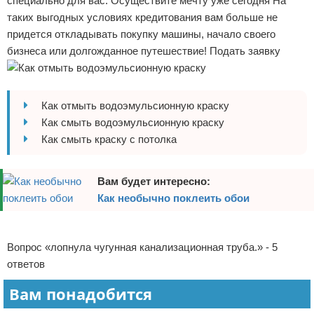
специально для вас. Осуществите мечту уже сегодня На
Отказ от ответственности
Домашний быт
таких выгодных условиях кредитования вам больше не
придется откладывать покупку машины, начало своего
Коммунальные услуги
бизнеса или долгожданное путешествие! Подать заявку
Сантехника
Как отмыть водоэмульсионную краску
Безопасность
Как смыть водоэмульсионную краску
Как смыть краску с потолка
Стройматериалы
Разное
Вам будет интересно:
Как необычно поклеить обои
Реклама
Вопрос «лопнула чугунная канализационная труба.» - 5
ответов
Вам понадобится