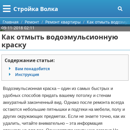
Меню
X
Стройка Волка
Главная
Главная
Ремонт
Ремонт квартиры
Как отмыть водоэмул
09-11-2018 02:11
Категории
Как отмыть водоэмульсионную
краску
Поиск
Строительство
О проекте
Мебель
Содержание статьи:
Вам понадобится
Контакты
Интерьер и дизайн
Инструкция
Сотрудничество
Кухня
Дизайн дачи
Водоэмульсионная краска – один из самых быстрых и
удобных способов придать вашему потолку и стенам
Размещение рекламы
Ремонт
Дизайн квартиры
Посуда
аккуратный законченный вид. Однако после ремонта всегда
остаются небольшие пятнышки и подтеки на мебели, полу и
Для правообладателей
Инструменты
Ремонт дачи
других окружающих предметах. Если не знаете точно, как их
удалить, читайте внимательно – эта информация
Условия предоставления информации
Ванная
Ремонт квартиры