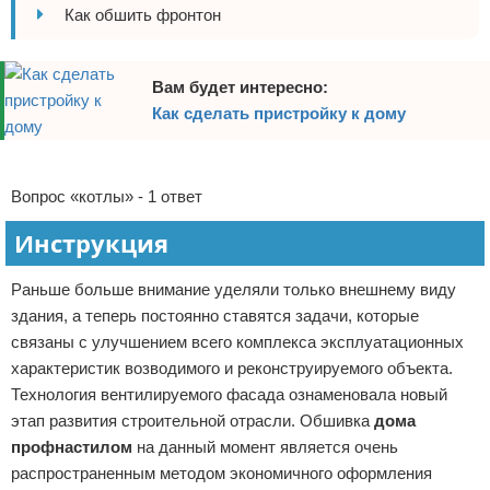
Как обшить фронтон
Отказ от ответственности
Домашний быт
Коммунальные услуги
Вам будет интересно:
Как сделать пристройку к дому
Сантехника
Реклама
Безопасность
Вопрос «котлы» - 1 ответ
Стройматериалы
Инструкция
Разное
Раньше больше внимание уделяли только внешнему виду
здания, а теперь постоянно ставятся задачи, которые
связаны с улучшением всего комплекса эксплуатационных
характеристик возводимого и реконструируемого объекта.
Технология вентилируемого фасада ознаменовала новый
этап развития строительной отрасли. Обшивка
дома
профнастилом
на данный момент является очень
распространенным методом экономичного оформления