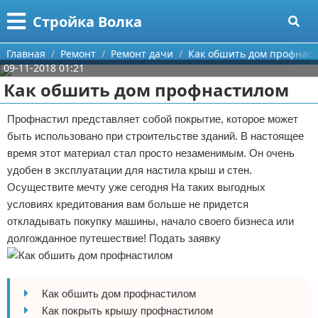
Меню
X
Стройка Волка
Главная
Главная
Ремонт
Ремонт дачи
Как обшить дом профнас
09-11-2018 01:21
Категории
Как обшить дом профнастилом
Поиск
Строительство
Профнастил представляет собой покрытие, которое может
быть использовано при строительстве зданий. В настоящее
О проекте
Мебель
время этот материал стал просто незаменимым. Он очень
удобен в эксплуатации для настила крыш и стен.
Контакты
Интерьер и дизайн
Осуществите мечту уже сегодня На таких выгодных
условиях кредитования вам больше не придется
Сотрудничество
Кухня
Дизайн дачи
откладывать покупку машины, начало своего бизнеса или
долгожданное путешествие! Подать заявку
Размещение рекламы
Ремонт
Дизайн квартиры
Посуда
Для правообладателей
Инструменты
Ремонт дачи
Как обшить дом профнастилом
Условия предоставления информации
Ванная
Ремонт квартиры
Как покрыть крышу профнастилом