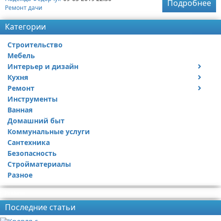
Подробнее
Ремонт дачи
Категории
Строительство
Мебель
Интерьер и дизайн
Кухня
Дизайн дачи
Ремонт
Дизайн квартиры
Посуда
Инструменты
Ремонт дачи
Ванная
Ремонт квартиры
Домашний быт
Коммунальные услуги
Сантехника
Безопасность
Стройматериалы
Разное
Реклама
Последние статьи