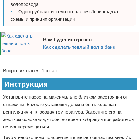
водопровода
Отказ от ответственности
Домашний быт
Однотрубная система отопления Ленинградка:
схемы и принцип организации
Коммунальные услуги
Сантехника
Вам будет интересно:
Как сделать теплый пол в бане
Безопасность
Реклама
Стройматериалы
Вопрос «котлы» - 1 ответ
Разное
Инструкция
Установите насос на максимально близком расстоянии от
скважины. В месте установки должна быть хорошая
вентиляция и плюсовая температура. Закрепите его на
жестком основании, чтобы во время вибрации при работе он
не мог перемещаться.
Трубы необходимо подсоединять металлопластиковые. Их