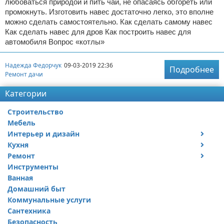
любоваться природой и пить чай, не опасаясь обгореть или
промокнуть. Изготовить навес достаточно легко, это вполне
можно сделать самостоятельно. Как сделать самому навес
Как сделать навес для дров Как построить навес для
автомобиля Вопрос «котлы»
Надежда Федорчук
09-03-2019 22:36
Подробнее
Ремонт дачи
Категории
Строительство
Мебель
Интерьер и дизайн
Кухня
Дизайн дачи
Ремонт
Дизайн квартиры
Посуда
Инструменты
Ремонт дачи
Ванная
Ремонт квартиры
Домашний быт
Коммунальные услуги
Сантехника
Безопасность