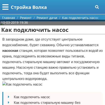
Меню
X
Стройка Волка
Главная
Главная
Ремонт
Ремонт дачи
Как подключить насос
10-03-2019 19:36
Категории
Как подключить насос
Поиск
Строительство
В загородном доме, где отсутствует центральное
водоснабжение, бурят скважину. Обычно устанавливается
О проекте
Мебель
насосная
станция, которая позволяет пользоваться водой из
крана, подсоединять всевозможные виды титанов,
Контакты
Интерьер и дизайн
подключать стиральную машину-автомат и посудомоечную
машину. Насосную станцию важно правильно установить и
Сотрудничество
Кухня
Дизайн дачи
подключить, тогда она будет выполнять все функции
центрального водопровода.
Размещение рекламы
Ремонт
Дизайн квартиры
Посуда
Для правообладателей
Инструменты
Ремонт дачи
Как подключить насос
Условия предоставления информации
Ванная
Ремонт квартиры
Как подключить стиральную машину без