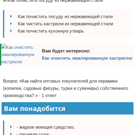
Отказ от ответственности
Домашний быт
Как почистить посуду из нержавеющей стали
Коммунальные услуги
Как чистить кастрюли из нержавеющей стали
Как почистить кухонную утварь
Сантехника
Безопасность
Вам будет интересно:
Как очистить эмалированную кастрюлю
Стройматериалы
Реклама
Разное
Вопрос «Как найти оптовых покупателей для керамики
(копилки, садовые фигуры, турки и сувениры) собственного
производства? » - 1 ответ
Вам понадобится
- жидкое моющее средство;
- пищевая сода;