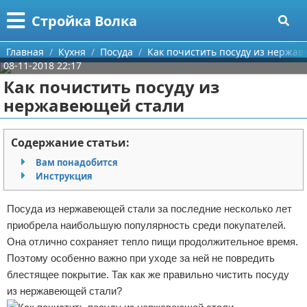
Меню
X
Стройка Волка
Главная
Главная
Кухня
Посуда
Как почистить посуду из нержа
08-11-2018 22:17
Категории
Как почистить посуду из
нержавеющей стали
Поиск
Строительство
О проекте
Мебель
Содержание статьи:
Вам понадобится
Контакты
Интерьер и дизайн
Инструкция
Сотрудничество
Кухня
Дизайн дачи
Посуда из нержавеющей стали за последние несколько лет
приобрела наибольшую популярность среди покупателей.
Размещение рекламы
Ремонт
Дизайн квартиры
Посуда
Она отлично сохраняет тепло пищи продолжительное время.
Поэтому особенно важно при уходе за ней не повредить
Для правообладателей
Инструменты
Ремонт дачи
блестящее покрытие. Так как же правильно чистить посуду
из нержавеющей стали?
Условия предоставления информации
Ванная
Ремонт квартиры