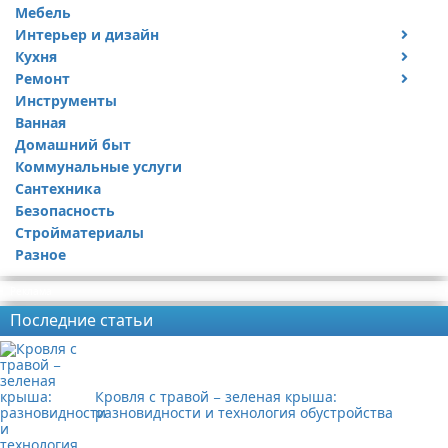
Мебель
Интерьер и дизайн
Кухня
Дизайн дачи
Ремонт
Дизайн квартиры
Посуда
Инструменты
Ремонт дачи
Ванная
Ремонт квартиры
Домашний быт
Коммунальные услуги
Сантехника
Безопасность
Стройматериалы
Разное
Реклама
Последние статьи
Кровля с травой − зеленая крыша:
разновидности и технология обустройства