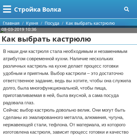
Меню
X
Стройка Волка
Главная
Главная
Кухня
Посуда
Как выбрать кастрюлю
08-03-2019 10:36
Категории
Как выбрать кастрюлю
Поиск
Строительство
В наши дни кастрюля стала необходимым и незаменимым
атрибутом современной кухни. Наличие нескольких
О проекте
Мебель
различных кастрюль на кухне делает процесс готовки
удобным и приятным. Выбор кастрюли – это достаточно
Контакты
Интерьер и дизайн
ответственное задание, ведь вы хотите, чтобы она служила
долго, была многофункциональной, чтобы пища,
Сотрудничество
Кухня
Дизайн дачи
приготавливаемая в ней, была вкусной, а сама посуда
радовала глаз.
Размещение рекламы
Ремонт
Дизайн квартиры
Посуда
Сейчас выбор кастрюль довольно велик. Они могут быть
Для правообладателей
Инструменты
Ремонт дачи
сделаны из эмалированного металла, алюминия, чугуна,
нержавеющей стали, тефлона. От материала, из которого
Условия предоставления информации
Ванная
Ремонт квартиры
изготовлена кастрюля, зависит процесс готовки и качество