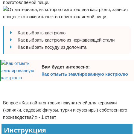
приготовляемой пищи.
Отказ от ответственности
Домашний быт
Коммунальные услуги
Как выбрать кастрюлю
Сантехника
Как выбрать кастрюлю из нержавеющей стали
Как выбрать посуду из доломита
Безопасность
Стройматериалы
Вам будет интересно:
Как отмыть эмалированную кастрюлю
Разное
Реклама
Реклама
Вопрос «Как найти оптовых покупателей для керамики
(копилки, садовые фигуры, турки и сувениры) собственного
производства? » - 1 ответ
Инструкция