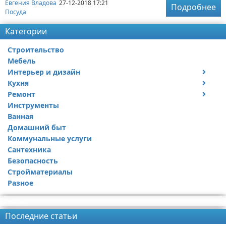
Евгения Владова
27-12-2018 17:21
Подробнее
Посуда
Категории
Строительство
Мебель
Интерьер и дизайн
Кухня
Дизайн дачи
Ремонт
Дизайн квартиры
Посуда
Инструменты
Ремонт дачи
Ванная
Ремонт квартиры
Домашний быт
Коммунальные услуги
Сантехника
Безопасность
Стройматериалы
Разное
Реклама
Последние статьи