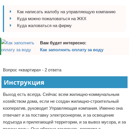
Отказ от ответственности
Домашний быт
Как написать жалобу на управляющую компанию
Куда можно пожаловаться на ЖКХ
Коммунальные услуги
Куда жаловаться на фирму
Сантехника
Вам будет интересно:
Безопасность
Как заполнить оплату за воду
Стройматериалы
Реклама
Вопрос «квартира» - 2 ответа
Разное
Инструкция
Выход есть всегда. Сейчас всем жилищно-коммунальным
хозяйством дома, если не создан жилищно-строительный
кооператив, руководит Управляющая компания. Именно она
отвечает и за поставку электроэнергии, и за освещение
подъезда и прилегающей территории, и за вывоз мусора, и за
подачу воды. Она обязана заключать договора с