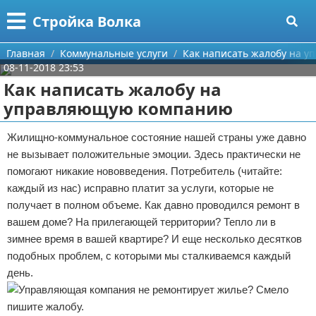
Меню
X
Стройка Волка
Главная
Главная
Коммунальные услуги
Как написать жалобу на 
08-11-2018 23:53
Категории
Как написать жалобу на
управляющую компанию
Поиск
Строительство
Жилищно-коммунальное состояние нашей страны уже давно
О проекте
Мебель
не вызывает положительные эмоции. Здесь практически не
помогают никакие нововведения. Потребитель (читайте:
Контакты
Интерьер и дизайн
каждый из нас) исправно платит за услуги, которые не
получает в полном объеме. Как давно проводился ремонт в
Сотрудничество
Кухня
Дизайн дачи
вашем доме? На прилегающей территории? Тепло ли в
Размещение рекламы
Ремонт
Дизайн квартиры
Посуда
зимнее время в вашей квартире? И еще несколько десятков
подобных проблем, с которыми мы сталкиваемся каждый
Для правообладателей
Инструменты
Ремонт дачи
день.
Условия предоставления информации
Ванная
Ремонт квартиры