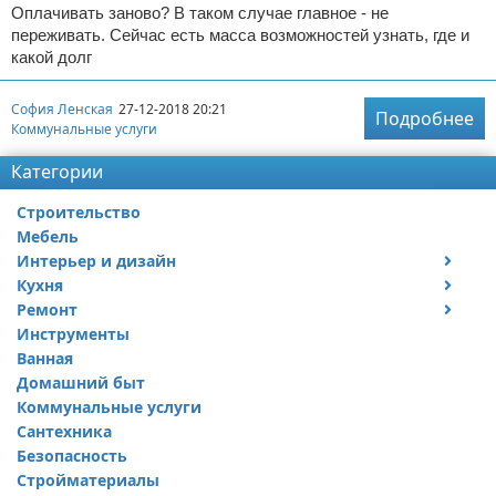
Оплачивать заново? В таком случае главное - не
переживать. Сейчас есть масса возможностей узнать, где и
какой долг
София Ленская
27-12-2018 20:21
Подробнее
Коммунальные услуги
Категории
Строительство
Мебель
Интерьер и дизайн
Кухня
Дизайн дачи
Ремонт
Дизайн квартиры
Посуда
Инструменты
Ремонт дачи
Ванная
Ремонт квартиры
Домашний быт
Коммунальные услуги
Сантехника
Безопасность
Стройматериалы