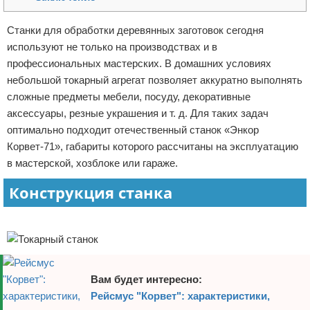
Отказ от ответственности
Домашний быт
Станки для обработки деревянных заготовок сегодня
используют не только на производствах и в
Коммунальные услуги
профессиональных мастерских. В домашних условиях
Сантехника
небольшой токарный агрегат позволяет аккуратно выполнять
сложные предметы мебели, посуду, декоративные
Безопасность
аксессуары, резные украшения и т. д. Для таких задач
оптимально подходит отечественный станок «Энкор
Стройматериалы
Корвет-71», габариты которого рассчитаны на эксплуатацию
в мастерской, хозблоке или гараже.
Разное
Конструкция станка
Реклама
Вам будет интересно:
Рейсмус "Корвет": характеристики,