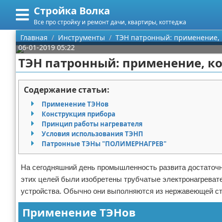
Стройка Волка
Меню
X
Все про стройку и ремонт дачи, квартиры, коттеджа
Главная
Главная
Инструменты
ТЭН патронный: применение, 
06-01-2019 05:22
Категории
ТЭН патронный: применение, к
Поиск
Строительство
Содержание статьи:
О проекте
Мебель
Применение ТЭНов
Конструкция прибора
Контакты
Интерьер и дизайн
Принцип работы нагревателя
Условия использования ТЭНП
Патронные ТЭНы "ПОЛИМЕРНАГРЕВ"
Сотрудничество
Кухня
Дизайн дачи
Размещение рекламы
Ремонт
Дизайн квартиры
Посуда
На сегодняшний день промышленность развита достаточно
этих целей были изобретены трубчатые электронагреват
Для правообладателей
Инструменты
Ремонт дачи
устройства. Обычно они выполняются из нержавеющей ст
Применение ТЭНов
Условия предоставления информации
Ванная
Ремонт квартиры