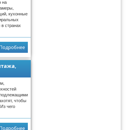
ю на
камеры,
ций, кухонные
тиральных
 в странах
Подробнее
нтажа,
и,
рхностей
, подлежащими
ахотят, чтобы
Из чего
Подробнее