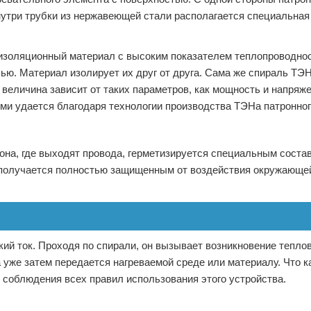
Внутри трубки из нержавеющей стали располагается специальная
изоляционный материал с высоким показателем теплопроводнос
ью. Материал изолирует их друг от друга. Сама же спираль ТЭ
величина зависит от таких параметров, как мощность и напряж
и удается благодаря технологии производства ТЭНа патронног
орона, где выходят провода, герметизируется специальным соста
Н получается полностью защищенным от воздействия окружающей
ий ток. Проходя по спирали, он вызывает возникновение теплов
а уже затем передается нагреваемой среде или материалу. Что к
т соблюдения всех правил использования этого устройства.