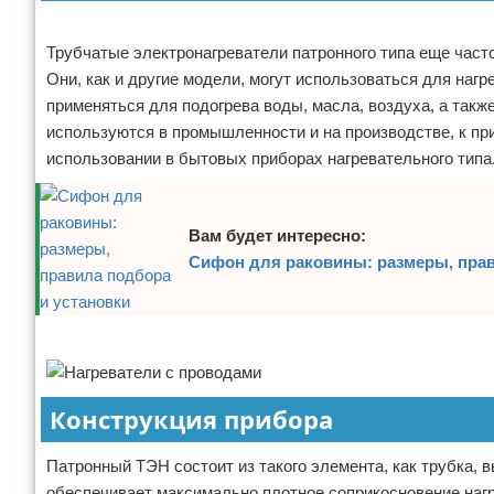
Реклама
Отказ от ответственности
Домашний быт
Трубчатые электронагреватели патронного типа еще част
Коммунальные услуги
Они, как и другие модели, могут использоваться для на
применяться для подогрева воды, масла, воздуха, а так
Сантехника
используются в промышленности и на производстве, к при
использовании в бытовых приборах нагревательного типа
Безопасность
Стройматериалы
Вам будет интересно:
Сифон для раковины: размеры, прав
Разное
Реклама
Конструкция прибора
Патронный ТЭН состоит из такого элемента, как трубка,
обеспечивает максимально плотное соприкосновение наг