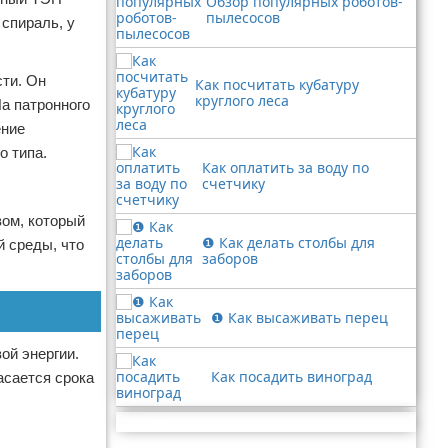
Обзор популярных роботов-
пылесосов
 спираль, у
ти. Он
Как посчитать кубатуру
круглого леса
На патронного
ение
о типа.
Как оплатить за воду по
счетчику
вом, который
❶ Как делать столбы для
 среды, что
заборов
❶ Как высаживать перец
ой энергии.
Как посадить виноград
асается срока
Реклама