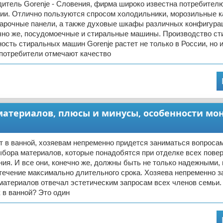
итель Gorenje - Словения, фирма широко известна потребител
сии. Отлично пользуются спросом холодильники, морозильные 
арочные панели, а также духовые шкафы различных конфигура
ечно же, посудомоечные и стиральные машины. Производство с
сть стиральных машин Gorenje растет не только в России, но и
 потребители отмечают качество
 материалов, плюсы и минусы, особенности мо
 в ванной, хозяевам непременно придется заниматься вопросам
бора материалов, которые понадобятся при отделке всех пове
ия. И все они, конечно же, должны быть не только надежными
течение максимально длительного срока. Хозяева непременно з
материалов отвечал эстетическим запросам всех членов семьи. 
 в ванной? Это один