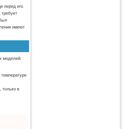
е перед его
 требует
 был
бления имеют
х моделей:
й температуре
 только в