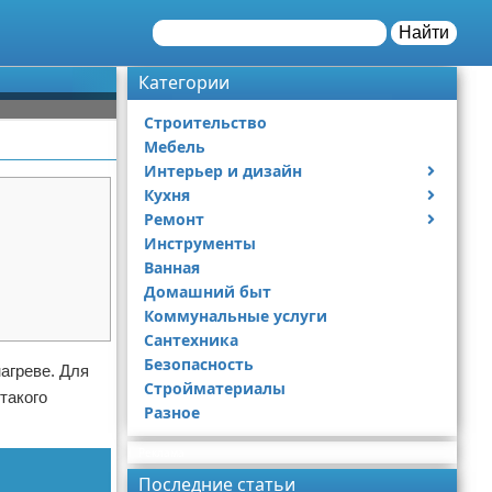
Найти
Категории
Строительство
Мебель
Интерьер и дизайн
Кухня
Дизайн дачи
Ремонт
Дизайн квартиры
Посуда
Инструменты
Ремонт дачи
Ванная
Ремонт квартиры
Домашний быт
Коммунальные услуги
Сантехника
Безопасность
агреве. Для
Стройматериалы
такого
Разное
Реклама
Последние статьи