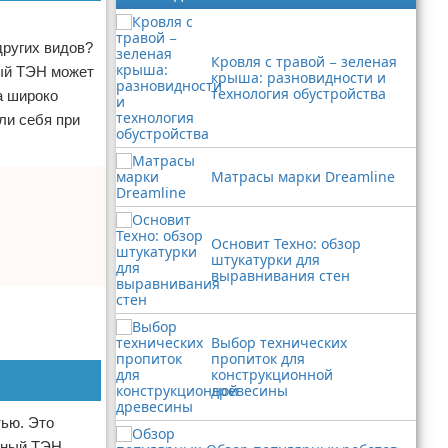
других видов?
Кровля с травой − зеленая
ный ТЭН может
крыша: разновидности и
технология обустройства
а широко
ли себя при
Матрасы марки Dreamline
Основит Техно: обзор
штукатурки для
выравнивания стен
Выбор технических
пропиток для
конструкционной
древесины
тью. Это
онный ТЭН