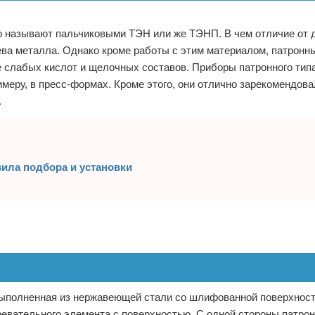
о называют пальчиковыми ТЭН или же ТЭНП. В чем отличие от 
грева металла. Однако кроме работы с этим материалом, патрон
же слабых кислот и щелочных составов. Приборы патронного тип
меру, в пресс-формах. Кроме этого, они отлично зарекомендова
.
ила подбора и установки
 выполненная из нержавеющей стали со шлифованной поверхнос
ревательного элемента с поверхностью. С одной стороны патр