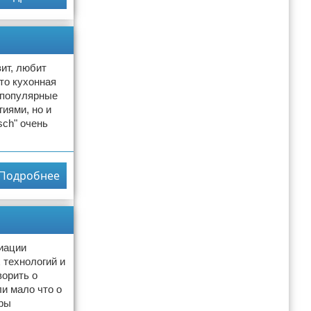
вит, любит
что кухонная
 популярные
иями, но и
sch" очень
Подробнее
иации
 технологий и
ворить о
и мало что о
тры