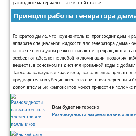
расходные материалы - все в этой статье.
Отказ от ответственности
Домашний быт
Принцип работы генератора дым
Коммунальные услуги
Реклама
Сантехника
Генератор дыма, что неудивительно, производит дым и ра
аппарате специальной жидкости для генератора дыма - о
Безопасность
контакте с воздухом резко остывают и превращаются в а
эффект от абсолютно любой иллюминации, позволяя наблю
Стройматериалы
веществ, в основном из дистиллированной воды с добавл
Также используются красители, позволяющие придать люб
Разное
предварительно убедившись, что они гипоаллергенны и 
дополнительных компонентов может привести к поломке г
Вам будет интересно:
Разновидности нагревательных эле