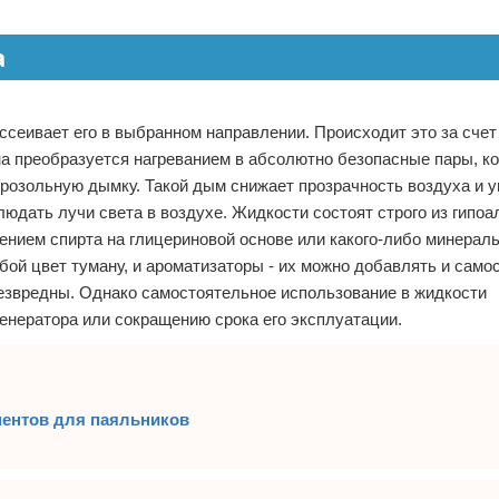
а
ссеивает его в выбранном направлении. Происходит это за счет
на преобразуется нагреванием в абсолютно безопасные пары, к
эрозольную дымку. Такой дым снижает прозрачность воздуха и 
дать лучи света в воздухе. Жидкости состоят строго из гипо
ением спирта на глицериновой основе или какого-либо минераль
ой цвет туману, и ароматизаторы - их можно добавлять и само
безвредны. Однако самостоятельное использование в жидкости
енератора или сокращению срока его эксплуатации.
ментов для паяльников