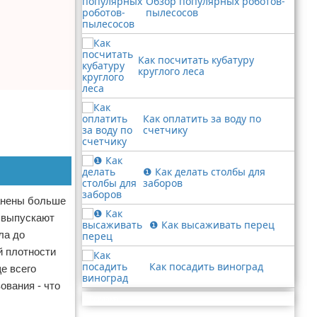
Обзор популярных роботов-
пылесосов
Как посчитать кубатуру
круглого леса
Как оплатить за воду по
счетчику
❶ Как делать столбы для
заборов
ранены больше
и выпускают
❶ Как высаживать перец
ла до
й плотности
Как посадить виноград
е всего
ования - что
Реклама