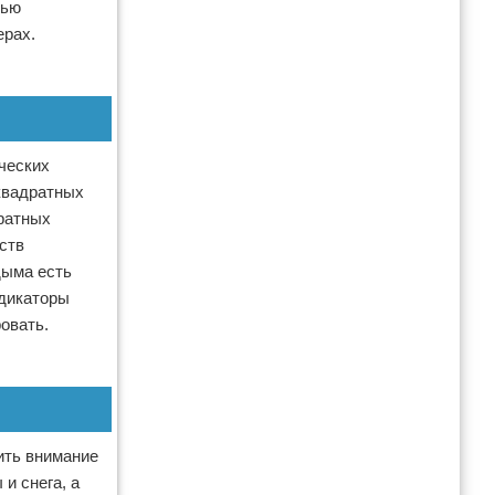
щью
ерах.
ических
квадратных
дратных
ств
дыма есть
ндикаторы
овать.
тить внимание
и снега, а