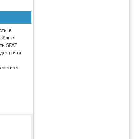
ть, в
одобные
ать SFAT
дет почти
кипи или