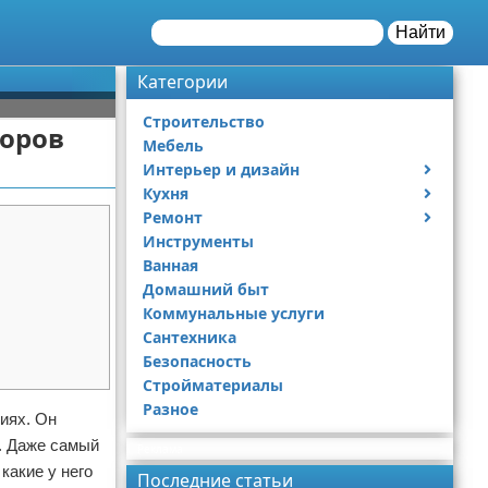
Найти
Категории
Строительство
торов
Мебель
Интерьер и дизайн
Кухня
Дизайн дачи
Ремонт
Дизайн квартиры
Посуда
Инструменты
Ремонт дачи
Ванная
Ремонт квартиры
Домашний быт
Коммунальные услуги
Сантехника
Безопасность
Стройматериалы
Разное
иях. Он
и. Даже самый
Реклама
какие у него
Последние статьи