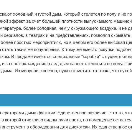
скают холодный и густой дым, который стелется по полу и не п
такой эффект за счет большей плотности выпускаемого машиной
пература, более холодная, чем у окружающего воздуха, и не д
 сериалов, в театрах и на представлениях, позволяя скрывать 
 более простых мероприятиях, но в целом его более высокая це
 стать таким же популярным. К тому же вместо покупки подобно
ком. В продаже имеются специальные "коробки" с сухим льдом
и за счет охлаждения о лед дым начнет стелиться по полу. Пр
дыма. Из минусов, конечно, нужно отметить тот факт, что сухо
нераторами дыма функции. Единственное различие - это то, что
, в которой отчетливо видны лучи света, но помещение остается
 инструмент в оборудовании для дискотеки. Их единственное о