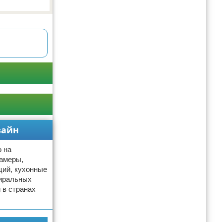
зайн
ю на
камеры,
ций, кухонные
тиральных
 в странах