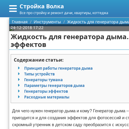
Стройка Волка
Меню
X
Все про стройку и ремонт дачи, квартиры, коттеджа
Главная
Главная
Инструменты
Жидкость для генератора дым
24-12-2018 17:22
Категории
Жидкость для генератора дыма.
эффектов
Поиск
Строительство
О проекте
Мебель
Содержание статьи:
Принцип работы генератора дыма
Контакты
Интерьер и дизайн
Типы устройств
Генераторы тумана
Сотрудничество
Кухня
Дизайн дачи
Параметры генераторов дыма
Генераторы эффектов
Размещение рекламы
Ремонт
Дизайн квартиры
Посуда
Расходные материалы
Для правообладателей
Инструменты
Ремонт дачи
Для чего нужен генератор дыма и кому? Генератор дыма 
пригодится и для создания эффектов для фотосессий и с
Условия предоставления информации
Ванная
Ремонт квартиры
скромный утренник в детском саду преобразится с искусст