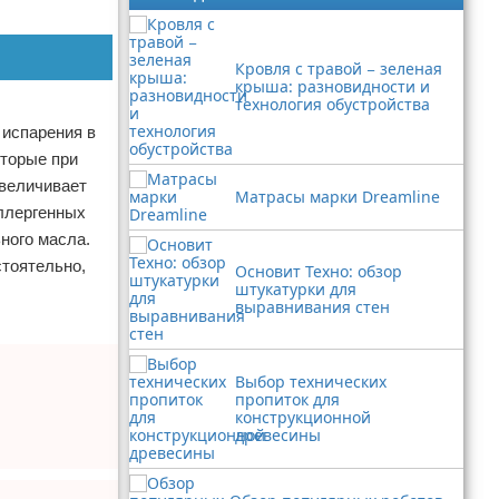
Кровля с травой − зеленая
крыша: разновидности и
технология обустройства
 испарения в
оторые при
увеличивает
Матрасы марки Dreamline
аллергенных
ного масла.
стоятельно,
Основит Техно: обзор
штукатурки для
выравнивания стен
Выбор технических
пропиток для
конструкционной
древесины