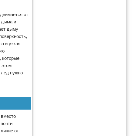
однимается от
 дыма и
ает дыму
поверхность,
на и узкая
го
, которые
и этом
й лед нужно
 вместо
 почти
тличие от