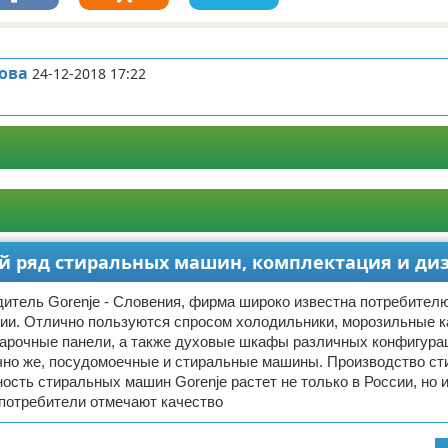
ова
24-12-2018 17:22
ый ряд стиральных машин, комплектация и ди
итель Gorenje - Словения, фирма широко известна потребител
сии. Отлично пользуются спросом холодильники, морозильные 
арочные панели, а также духовые шкафы различных конфигура
ечно же, посудомоечные и стиральные машины. Производство с
сть стиральных машин Gorenje растет не только в России, но и
 потребители отмечают качество