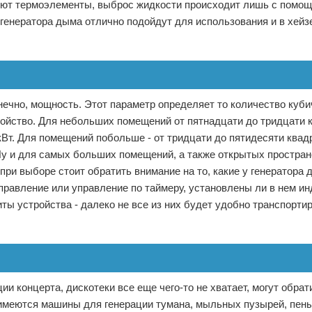
зуют термоэлементы, выброс жидкости происходит лишь с помо
генератора дыма отлично подойдут для использования и в хейз
нечно, мощность. Этот параметр определяет то количество куб
ройство. Для небольших помещений от пятнадцати до тридцати 
кВт. Для помещений побольше - от тридцати до пятидесяти ква
. Ну и для самых больших помещений, а также открытых простран
при выборе стоит обратить внимание на то, какие у генератора 
равление или управление по таймеру, установлены ли в нем и
ты устройства - далеко не все из них будет удобно транспортир
ии концерта, дискотеки все еще чего-то не хватает, могут обра
имеются машины для генерации тумана, мыльных пузырей, пены 