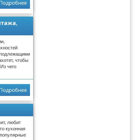
Подробнее
нтажа,
и,
рхностей
, подлежащими
ахотят, чтобы
Из чего
Подробнее
вит, любит
что кухонная
 популярные