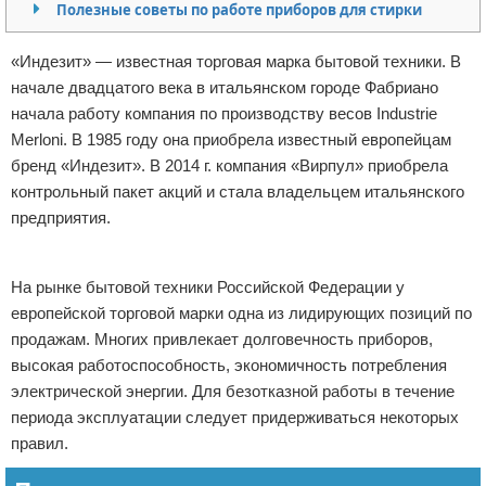
Полезные советы по работе приборов для стирки
Отказ от ответственности
Домашний быт
«Индезит» — известная торговая марка бытовой техники. В
Коммунальные услуги
начале двадцатого века в итальянском городе Фабриано
начала работу компания по производству весов Industrie
Сантехника
Merloni. В 1985 году она приобрела известный европейцам
бренд «Индезит». В 2014 г. компания «Вирпул» приобрела
Безопасность
контрольный пакет акций и стала владельцем итальянского
предприятия.
Стройматериалы
Реклама
Разное
На рынке бытовой техники Российской Федерации у
европейской торговой марки одна из лидирующих позиций по
продажам. Многих привлекает долговечность приборов,
высокая работоспособность, экономичность потребления
электрической энергии. Для безотказной работы в течение
периода эксплуатации следует придерживаться некоторых
правил.