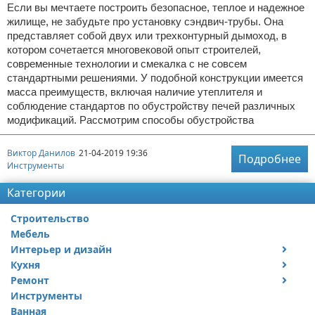
Если вы мечтаете построить безопасное, теплое и надежное
жилище, не забудьте про установку сэндвич-трубы. Она
представляет собой двух или трехконтурный дымоход, в
котором сочетается многовековой опыт строителей,
современные технологии и смекалка с не совсем
стандартными решениями. У подобной конструкции имеется
масса преимуществ, включая наличие утеплителя и
соблюдение стандартов по обустройству печей различных
модификаций. Рассмотрим способы обустройства
Виктор Данилов
21-04-2019 19:36
Подробнее
Инструменты
Категории
Строительство
Мебель
Интерьер и дизайн
Кухня
Дизайн дачи
Ремонт
Дизайн квартиры
Посуда
Инструменты
Ремонт дачи
Ванная
Ремонт квартиры