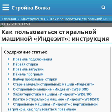
Меню
X
Стройка Волка
Главная
Главная
Инструменты
Как пользоваться стиральной маш
11-12-2018 09:50
Категории
Как пользоваться стиральной
машиной «Индезит»: инструкция
Поиск
Строительство
О проекте
Мебель
Содержание статьи:
Правила подключения
Контакты
Интерьер и дизайн
Первая стирка
Правила загрузки
Сотрудничество
Кухня
Дизайн дачи
Панель программ
Выбор программы стирки
Размещение рекламы
Ремонт
Дизайн квартиры
Посуда
Старые модели стиральных машин «Индезит»
О стиральной машине «Индезит» IWSB 5085
Характеристика машины «Индезит» WISL 105
Для правообладателей
Инструменты
Ремонт дачи
Кратко о стиральной машине «Индезит» WS105TX
Стиральные машины «Индезит» с вертикальной
Условия предоставления информации
Ванная
Ремонт квартиры
загрузкой. Как пользоваться правильно