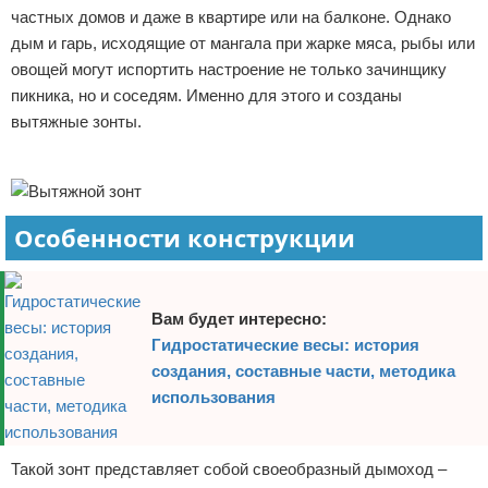
частных домов и даже в квартире или на балконе. Однако
Отказ от ответственности
Домашний быт
дым и гарь, исходящие от мангала при жарке мяса, рыбы или
овощей могут испортить настроение не только зачинщику
Коммунальные услуги
пикника, но и соседям. Именно для этого и созданы
вытяжные зонты.
Сантехника
Реклама
Безопасность
Стройматериалы
Особенности конструкции
Разное
Вам будет интересно:
Гидростатические весы: история
создания, составные части, методика
использования
Такой зонт представляет собой своеобразный дымоход –