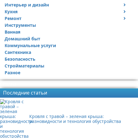
Интерьер и дизайн
Кухня
Дизайн дачи
Ремонт
Дизайн квартиры
Посуда
Инструменты
Ремонт дачи
Ванная
Ремонт квартиры
Домашний быт
Коммунальные услуги
Сантехника
Безопасность
Стройматериалы
Разное
Реклама
Последние статьи
Кровля с травой − зеленая крыша:
разновидности и технология обустройства