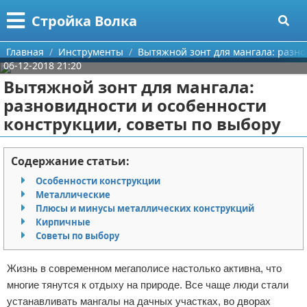
Меню
X
Стройка Волка
Главная
Главная
Инструменты
Вытяжной зонт для мангала: разно
06-12-2018 21:20
Категории
Вытяжной зонт для мангала:
разновидности и особенности
Поиск
Строительство
конструкции, советы по выбору
О проекте
Мебель
Содержание статьи:
Контакты
Интерьер и дизайн
Особенности конструкции
Металлические
Сотрудничество
Кухня
Дизайн дачи
Плюсы и минусы металлических конструкций
Кирпичные
Размещение рекламы
Ремонт
Дизайн квартиры
Посуда
Советы по выбору
Для правообладателей
Инструменты
Ремонт дачи
Жизнь в современном мегаполисе настолько активна, что
многие тянутся к отдыху на природе. Все чаще люди стали
Условия предоставления информации
Ванная
Ремонт квартиры
устанавливать мангалы на дачных участках, во дворах