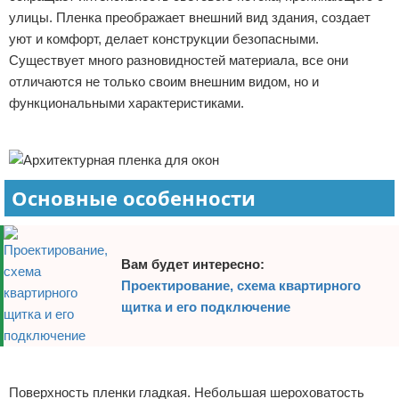
улицы. Пленка преображает внешний вид здания, создает
Отказ от ответственности
Домашний быт
уют и комфорт, делает конструкции безопасными.
Существует много разновидностей материала, все они
Коммунальные услуги
отличаются не только своим внешним видом, но и
Сантехника
функциональными характеристиками.
Реклама
Безопасность
Стройматериалы
Основные особенности
Разное
Вам будет интересно:
Проектирование, схема квартирного
щитка и его подключение
Реклама
Поверхность пленки гладкая. Небольшая шероховатость