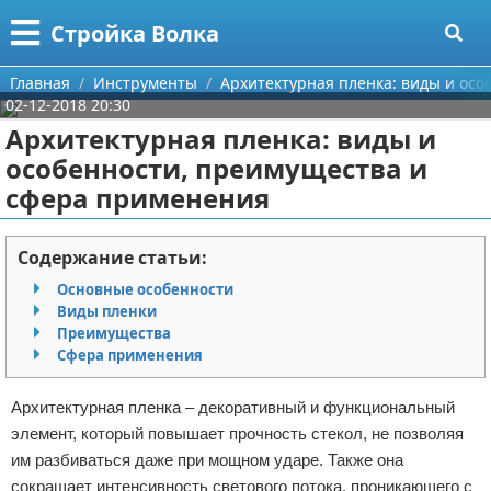
Меню
X
Стройка Волка
Главная
Главная
Инструменты
Архитектурная пленка: виды и ос
02-12-2018 20:30
Категории
Архитектурная пленка: виды и
особенности, преимущества и
Поиск
Строительство
сфера применения
О проекте
Мебель
Содержание статьи:
Контакты
Интерьер и дизайн
Основные особенности
Виды пленки
Сотрудничество
Кухня
Дизайн дачи
Преимущества
Сфера применения
Размещение рекламы
Ремонт
Дизайн квартиры
Посуда
Архитектурная пленка – декоративный и функциональный
Для правообладателей
Инструменты
Ремонт дачи
элемент, который повышает прочность стекол, не позволяя
им разбиваться даже при мощном ударе. Также она
Условия предоставления информации
Ванная
Ремонт квартиры
сокращает интенсивность светового потока, проникающего с