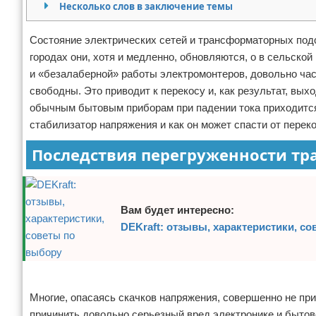
Несколько слов в заключение темы
Отказ от ответственности
Домашний быт
Состояние электрических сетей и трансформаторных подс
Коммунальные услуги
городах они, хотя и медленно, обновляются, о в сельско
и «безалаберной» работы электромонтеров, довольно част
Сантехника
свободны. Это приводит к перекосу и, как результат, вых
обычным бытовым приборам при падении тока приходится 
Безопасность
стабилизатор напряжения и как он может спасти от перек
Стройматериалы
Последствия перегруженности т
Разное
Вам будет интересно:
DEKraft: отзывы, характеристики, с
Реклама
Многие, опасаясь скачков напряжения, совершенно не пр
причинить довольно серьезный вред электронике и бытово