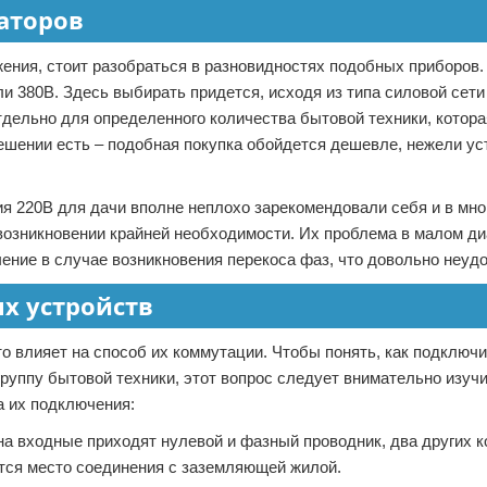
аторов
жения, стоит разобраться в разновидностях подобных приборов
и 380В. Здесь выбирать придется, исходя из типа силовой сети
тдельно для определенного количества бытовой техники, котора
ешении есть – подобная покупка обойдется дешевле, нежели ус
 220В для дачи вполне неплохо зарекомендовали себя и в мно
 возникновении крайней необходимости. Их проблема в малом д
ние в случае возникновения перекоса фаз, что довольно неудо
х устройств
о влияет на способ их коммутации. Чтобы понять, как подключ
руппу бытовой техники, этот вопрос следует внимательно изучи
па их подключения:
на входные приходят нулевой и фазный проводник, два других к
тся место соединения с заземляющей жилой.