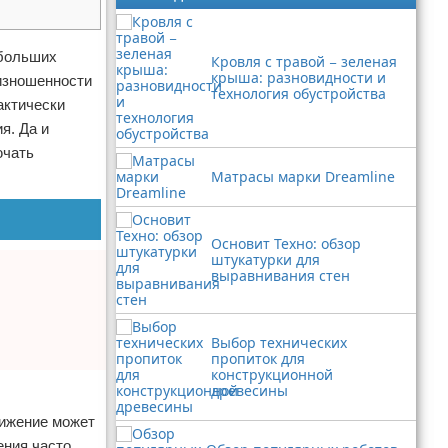
 больших
Кровля с травой − зеленая
крыша: разновидности и
 изношенности
технология обустройства
актически
я. Да и
ючать
Матрасы марки Dreamline
Основит Техно: обзор
штукатурки для
выравнивания стен
Выбор технических
пропиток для
конструкционной
древесины
нижение может
ения часто