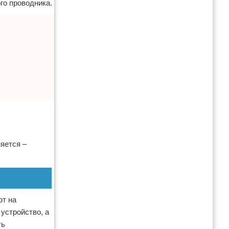
го проводника.
яется –
ют на
 устройство, а
ть