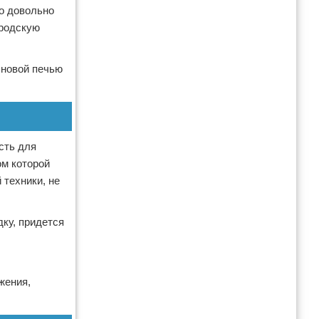
то довольно
ородскую
лновой печью
сть для
ом которой
 техники, не
дку, придется
жения,