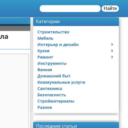
Найти
Категории
Строительство
ила
Мебель
Интерьер и дизайн
Кухня
Дизайн дачи
Ремонт
Дизайн квартиры
Посуда
Инструменты
Ремонт дачи
Ванная
Ремонт квартиры
Домашний быт
Коммунальные услуги
Сантехника
Безопасность
Стройматериалы
Разное
Реклама
Последние статьи