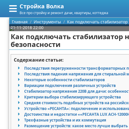
Стройка Волка
Меню
X
Все про стройку и ремонт дачи, квартиры, коттеджа
Главная
Главная
Инструменты
Как подключать стабилизатор
21-11-2018 22:00
Категории
Как подключать стабилизатор н
безопасности
Поиск
Строительство
О проекте
Мебель
Содержание статьи:
Последствия перегруженности трансформаторных 
Контакты
Интерьер и дизайн
Последствия падения напряжения для стиральной
Некоторые особенности стабилизаторов
Сотрудничество
Кухня
Дизайн дачи
Вариации подключения различных устройств
Стабилизатор напряжения 220В для дачи: особенно
Размещение рекламы
Ремонт
Дизайн квартиры
Посуда
Критерии выбора стабилизирующего устройства
Средняя стоимость подобных устройств на российс
Устройство «РЕСАНТА»: подключение и использовани
Для правообладателей
Инструменты
Ремонт дачи
Достоинства и недостатки ««РЕСАНТА LUX АСН-12000
Трехфазные устройства и их коммутация
Условия предоставления информации
Ванная
Ремонт квартиры
Размещение устройств: какое место лучше выбрать