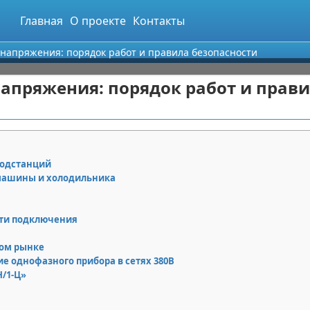
Главная
О проекте
Контакты
 напряжения: порядок работ и правила безопасности
апряжения: порядок работ и прав
подстанций
 машины и холодильника
сти подключения
ком рынке
е однофазного прибора в сетях 380В
Н/1-Ц»