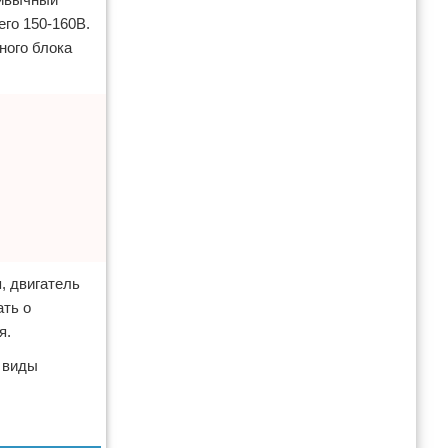
его 150-160В.
ного блока
, двигатель
ать о
я.
е виды