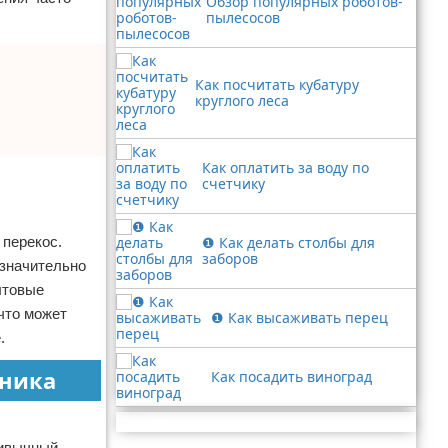
Обзор популярных роботов-
пылесосов
Как посчитать кубатуру
круглого леса
Как оплатить за воду по
счетчику
 перекос.
❶ Как делать столбы для
заборов
 значительно
ытовые
что может
❶ Как высаживать перец
.
ьника
Как посадить виноград
Реклама
ривычный