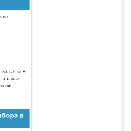
х по
ctric Line-R
е отпадает
помощи
ибора в