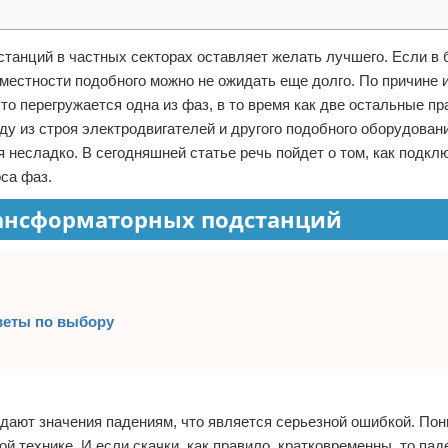
танций в частных секторах оставляет желать лучшего. Если в
й местности подобного можно не ожидать еще долго. По причине
о перегружается одна из фаз, в то время как две остальные пр
оду из строя электродвигателей и другого подобного оборудовани
несладко. В сегодняшней статье речь пойдет о том, как подкл
оса фаз.
рансформаторных подстанций
оветы по выбору
идают значения падениям, что является серьезной ошибкой. По
й технике. И если скачки, как правило, кратковременны, то пад