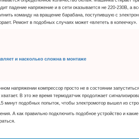
дит падение напряжение и в сети оказывается не 220-230В, а вс
олнить команду на вращение барабана, поступившую с электрон
горает. Ремонт в подобных случаях может «влететь в копеечку».
тавляет и насколько сложна в монтаже
ном напряжении компрессор просто не в состоянии запуститься
е хватает. В это же время термодатчик продолжает сигнализиров
-15 минут подобных попыток, чтобы электромотор вышел из стро
ения. А как правильно подключить подобное устройство и каки
раться.