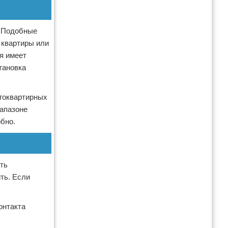
. Подобные
 квартиры или
я имеет
тановка
гоквартирных
иапазоне
бно.
ить
ть. Если
онтакта