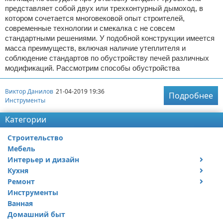
представляет собой двух или трехконтурный дымоход, в
котором сочетается многовековой опыт строителей,
современные технологии и смекалка с не совсем
стандартными решениями. У подобной конструкции имеется
масса преимуществ, включая наличие утеплителя и
соблюдение стандартов по обустройству печей различных
модификаций. Рассмотрим способы обустройства
Виктор Данилов
21-04-2019 19:36
Подробнее
Инструменты
Категории
Строительство
Мебель
Интерьер и дизайн
Кухня
Дизайн дачи
Ремонт
Дизайн квартиры
Посуда
Инструменты
Ремонт дачи
Ванная
Ремонт квартиры
Домашний быт