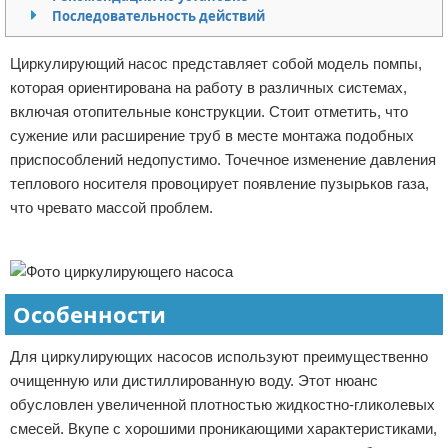
Последовательность действий
Отказ от ответственности
Домашний быт
Циркулирующий насос представляет собой модель помпы,
Коммунальные услуги
которая ориентирована на работу в различных системах,
включая отопительные конструкции. Стоит отметить, что
Сантехника
сужение или расширение труб в месте монтажа подобных
приспособлений недопустимо. Точечное изменение давления
Безопасность
теплового носителя провоцирует появление пузырьков газа,
Стройматериалы
что чревато массой проблем.
Реклама
Разное
Особенности
Для циркулирующих насосов используют преимущественно
очищенную или дистиллированную воду. Этот нюанс
обусловлен увеличенной плотностью жидкостно-гликолевых
смесей. Вкупе с хорошими проникающими характеристиками,