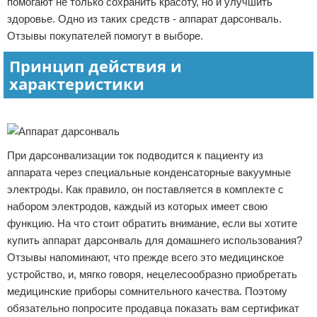
помогают не только сохранить красоту, но и улучшить
Отказ от ответственности
Домашний быт
здоровье. Одно из таких средств - аппарат дарсонваль.
Отзывы покупателей помогут в выборе.
Коммунальные услуги
Принцип действия и
характеристики
Сантехника
Реклама
Безопасность
Стройматериалы
При дарсонвализации ток подводится к пациенту из
аппарата через специальные конденсаторные вакуумные
Разное
электроды. Как правило, он поставляется в комплекте с
набором электродов, каждый из которых имеет свою
функцию. На что стоит обратить внимание, если вы хотите
купить аппарат дарсонваль для домашнего использования?
Отзывы напоминают, что прежде всего это медицинское
устройство, и, мягко говоря, нецелесообразно приобретать
медицинские приборы сомнительного качества. Поэтому
обязательно попросите продавца показать вам сертификат