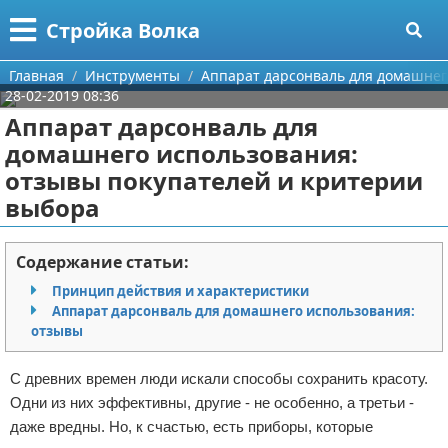
Меню
X
Стройка Волка
Главная
Главная
Инструменты
Аппарат дарсонваль для домашнег
28-02-2019 08:36
Категории
Аппарат дарсонваль для
домашнего использования:
Поиск
Строительство
отзывы покупателей и критерии
выбора
О проекте
Мебель
Контакты
Интерьер и дизайн
Содержание статьи:
Принцип действия и характеристики
Сотрудничество
Кухня
Дизайн дачи
Аппарат дарсонваль для домашнего использования:
отзывы
Размещение рекламы
Ремонт
Дизайн квартиры
Посуда
С древних времен люди искали способы сохранить красоту.
Для правообладателей
Инструменты
Ремонт дачи
Одни из них эффективны, другие - не особенно, а третьи -
даже вредны. Но, к счастью, есть приборы, которые
Условия предоставления информации
Ванная
Ремонт квартиры