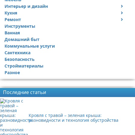
Интерьер и дизайн
Кухня
Дизайн дачи
Ремонт
Дизайн квартиры
Посуда
Инструменты
Ремонт дачи
Ванная
Ремонт квартиры
Домашний быт
Коммунальные услуги
Сантехника
Безопасность
Стройматериалы
Разное
Реклама
Последние статьи
Кровля с травой − зеленая крыша:
разновидности и технология обустройства