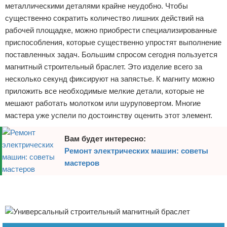
металлическими деталями крайне неудобно. Чтобы
Отказ от ответственности
Домашний быт
существенно сократить количество лишних действий на
рабочей площадке, можно приобрести специализированные
Коммунальные услуги
приспособления, которые существенно упростят выполнение
поставленных задач. Большим спросом сегодня пользуется
Сантехника
магнитный строительный браслет. Это изделие всего за
несколько секунд фиксируют на запястье. К магниту можно
Безопасность
приложить все необходимые мелкие детали, которые не
мешают работать молотком или шуруповертом. Многие
Стройматериалы
мастера уже успели по достоинству оценить этот элемент.
Разное
Вам будет интересно:
Ремонт электрических машин: советы
мастеров
Реклама
Реклама