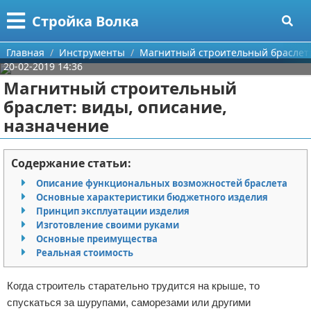
Меню
X
Стройка Волка
Главная
Главная
Инструменты
Магнитный строительный браслет:
20-02-2019 14:36
Категории
Магнитный строительный
браслет: виды, описание,
Поиск
Строительство
назначение
О проекте
Мебель
Содержание статьи:
Контакты
Интерьер и дизайн
Описание функциональных возможностей браслета
Основные характеристики бюджетного изделия
Сотрудничество
Кухня
Дизайн дачи
Принцип эксплуатации изделия
Изготовление своими руками
Размещение рекламы
Ремонт
Дизайн квартиры
Посуда
Основные преимущества
Реальная стоимость
Для правообладателей
Инструменты
Ремонт дачи
Когда строитель старательно трудится на крыше, то
Условия предоставления информации
Ванная
Ремонт квартиры
спускаться за шурупами, саморезами или другими