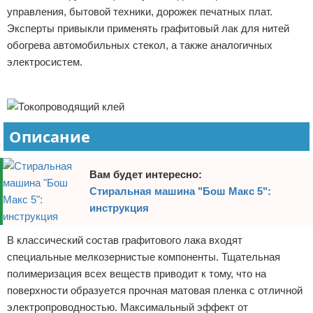
управления, бытовой техники, дорожек печатных плат.
Отказ от ответственности
Домашний быт
Эксперты привыкли применять графитовый лак для нитей
обогрева автомобильных стекол, а также аналогичных
Коммунальные услуги
электросистем.
Сантехника
Реклама
Безопасность
Описание
Стройматериалы
Вам будет интересно:
Разное
Стиральная машина "Бош Макс 5":
инструкция
В классический состав графитового лака входят
специальные мелкозернистые компоненты. Тщательная
полимеризация всех веществ приводит к тому, что на
поверхности образуется прочная матовая пленка с отличной
электропроводностью. Максимальный эффект от