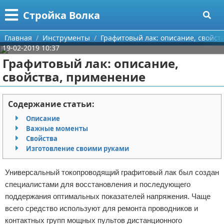
Меню
X
Стройка Волка
Главная
Главная
Инструменты
Графитовый лак: описание, свойст
19-02-2019 10:37
Категории
Графитовый лак: описание,
свойства, применение
Поиск
Строительство
О проекте
Мебель
Содержание статьи:
Описание
Контакты
Интерьер и дизайн
Важные моменты
Свойства
Сотрудничество
Кухня
Дизайн дачи
Изготовление своими руками
Размещение рекламы
Ремонт
Дизайн квартиры
Посуда
Универсальный токопроводящий графитовый лак был создан
специалистами для восстановления и последующего
Для правообладателей
Инструменты
Ремонт дачи
поддержания оптимальных показателей напряжения. Чаще
всего средство используют для ремонта проводников и
Условия предоставления информации
Ванная
Ремонт квартиры
контактных групп мощных пультов дистанционного