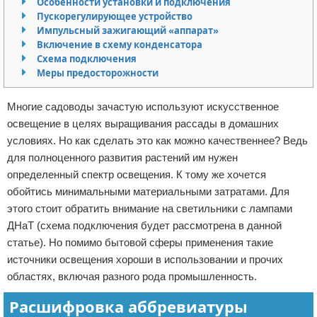
Особенности установки и подключения
Пускорегулирующее устройство
Отказ от ответственности
Домашний быт
Импульсный зажигающий «аппарат»
Включение в схему конденсатора
Коммунальные услуги
Схема подключения
Меры предосторожности
Сантехника
Многие садоводы зачастую используют искусственное
Безопасность
освещение в целях выращивания рассады в домашних
условиях. Но как сделать это как можно качественнее? Ведь
Стройматериалы
для полноценного развития растений им нужен
определенный спектр освещения. К тому же хочется
Разное
обойтись минимальными материальными затратами. Для
этого стоит обратить внимание на светильники с лампами
ДНаТ (схема подключения будет рассмотрена в данной
статье). Но помимо бытовой сферы применения такие
источники освещения хороши в использовании и прочих
областях, включая разного рода промышленность.
Расшифровка аббревиатуры