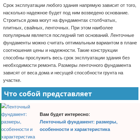
Срок эксплуатации любого здания напрямую зависит от того,
Отказ от ответственности
Домашний быт
насколько надежное будет под ним возведено основание.
Строиться дома могут на фундаментах столбчатых,
Коммунальные услуги
плитных, свайных, ленточных. При этом наиболее
популярным является последний тип оснований. Ленточные
Сантехника
фундаменты можно считать оптимальным вариантом в плане
Безопасность
соотношения цены и надежности. Такие конструкции
способны прослужить весь срок эксплуатации здания без
Стройматериалы
необходимости ремонта. Размеры ленточного фундамента
зависят от веса дома и несущей способности грунта на
Разное
участке.
Что собой представляет
Вам будет интересно:
Ленточный фундамент: размеры,
особенности и характеристика