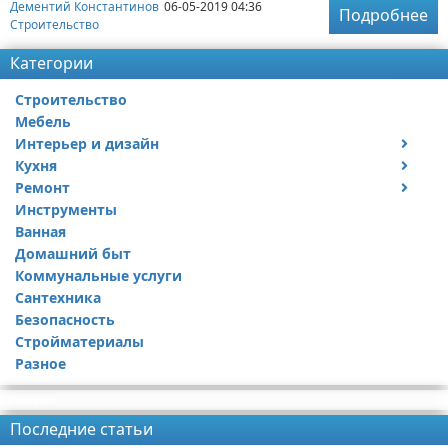
Дементий Константинов
06-05-2019 04:36
Подробнее
Строительство
Категории
Строительство
Мебель
Интерьер и дизайн
Кухня
Дизайн дачи
Ремонт
Дизайн квартиры
Посуда
Инструменты
Ремонт дачи
Ванная
Ремонт квартиры
Домашний быт
Коммунальные услуги
Сантехника
Безопасность
Стройматериалы
Разное
Реклама
Последние статьи