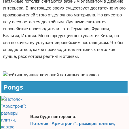
Натяжные потолки считаются важным элементом в дизайне
Отказ от ответственности
Домашний быт
интерьера. В настоящее время существует достаточно много
производителей этого отделочного материала. Но качество
Коммунальные услуги
не у всех остается достойным. Лучшими считаются
европейские производители - это Германия, Франция,
Сантехника
Бельгия, Италия. Много продукции поступает из Китая, но
она по качеству уступает европейским поставщикам. Чтобы
Безопасность
определиться, какой производитель натяжных потолков
лучше, рассмотрим рейтинг и отзывы.
Стройматериалы
Реклама
Разное
Pongs
Вам будет интересно:
Потолок "Армстронг": размеры плитки,