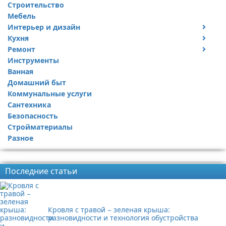
Строительство
Мебель
Интерьер и дизайн
Кухня
Дизайн дачи
Ремонт
Дизайн квартиры
Посуда
Инструменты
Ремонт дачи
Ванная
Ремонт квартиры
Домашний быт
Коммунальные услуги
Сантехника
Безопасность
Стройматериалы
Разное
Реклама
Последние статьи
Кровля с травой − зеленая крыша:
разновидности и технология обустройства