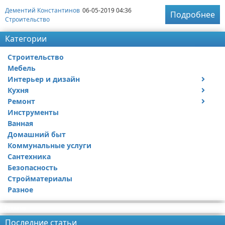
Дементий Константинов
06-05-2019 04:36
Подробнее
Строительство
Категории
Строительство
Мебель
Интерьер и дизайн
Кухня
Дизайн дачи
Ремонт
Дизайн квартиры
Посуда
Инструменты
Ремонт дачи
Ванная
Ремонт квартиры
Домашний быт
Коммунальные услуги
Сантехника
Безопасность
Стройматериалы
Разное
Реклама
Последние статьи