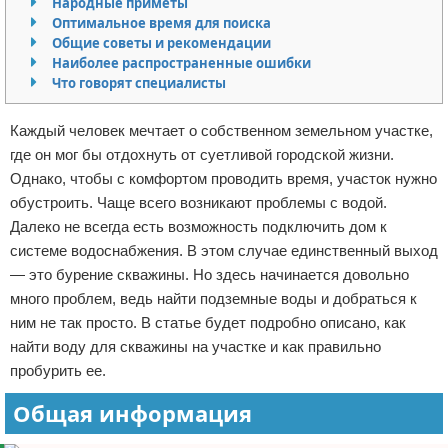
Народные приметы
Оптимальное время для поиска
Отказ от ответственности
Домашний быт
Общие советы и рекомендации
Наиболее распространенные ошибки
Коммунальные услуги
Что говорят специалисты
Сантехника
Каждый человек мечтает о собственном земельном участке,
где он мог бы отдохнуть от суетливой городской жизни.
Безопасность
Однако, чтобы с комфортом проводить время, участок нужно
обустроить. Чаще всего возникают проблемы с водой.
Стройматериалы
Далеко не всегда есть возможность подключить дом к
Разное
системе водоснабжения. В этом случае единственный выход
— это бурение скважины. Но здесь начинается довольно
много проблем, ведь найти подземные воды и добраться к
ним не так просто. В статье будет подробно описано, как
найти воду для скважины на участке и как правильно
пробурить ее.
Общая информация