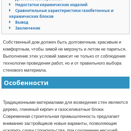
Недостатки керамических изделий
Отказ от ответственности
Домашний быт
Сравнительные характеристики газобетонных и
керамических блоков
Коммунальные услуги
Вывод
Заключение
Сантехника
Собственный дом должен быть долговечным, красивым и
Безопасность
комфортным, чтобы зимой не мерзнуть и летом не париться.
Выполнение этих условий зависит не только от соблюдения
Стройматериалы
технологии проведения работ, но и от правильного выбора
стенового материала.
Разное
Особенности
Реклама
Традиционными материалами для возведения стен являются
дерево, глиняный кирпич и газосиликатные блоки.
Современная строительная промышленность предлагает
вниманию застройщиков новые варианты, позволяющие
ускорить сроки строительства, при сохранении несущей