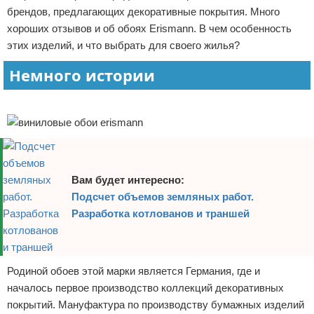
брендов, предлагающих декоративные покрытия. Много
Отказ от ответственности
Домашний быт
хороших отзывов и об обоях Erismann. В чем особенность
этих изделий, и что выбрать для своего жилья?
Коммунальные услуги
Немного истории
Сантехника
Реклама
Безопасность
Стройматериалы
Разное
Вам будет интересно:
Подсчет объемов земляных работ.
Разработка котлованов и траншей
Родиной обоев этой марки является Германия, где и
началось первое производство коллекций декоративных
покрытий. Мануфактура по производству бумажных изделий