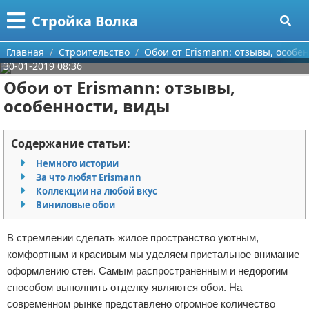
Меню
X
Стройка Волка
Главная
Главная
Строительство
Обои от Erismann: отзывы, особе
30-01-2019 08:36
Категории
Обои от Erismann: отзывы,
особенности, виды
Поиск
Строительство
О проекте
Мебель
Содержание статьи:
Немного истории
Контакты
Интерьер и дизайн
За что любят Erismann
Коллекции на любой вкус
Сотрудничество
Кухня
Дизайн дачи
Виниловые обои
Размещение рекламы
Ремонт
Дизайн квартиры
Посуда
В стремлении сделать жилое пространство уютным,
комфортным и красивым мы уделяем пристальное внимание
Для правообладателей
Инструменты
Ремонт дачи
оформлению стен. Самым распространенным и недорогим
способом выполнить отделку являются обои. На
Условия предоставления информации
Ванная
Ремонт квартиры
современном рынке представлено огромное количество