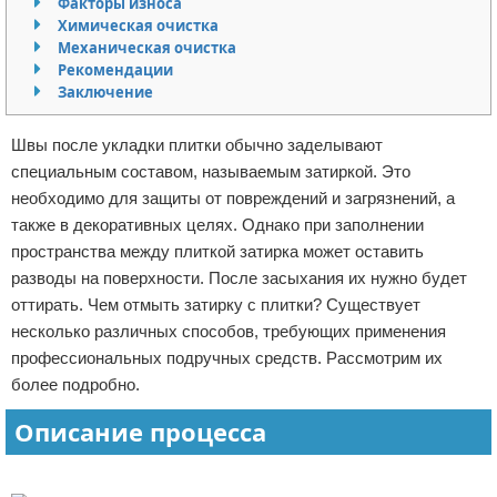
Факторы износа
Химическая очистка
Отказ от ответственности
Домашний быт
Механическая очистка
Рекомендации
Коммунальные услуги
Заключение
Сантехника
Швы после укладки плитки обычно заделывают
специальным составом, называемым затиркой. Это
Безопасность
необходимо для защиты от повреждений и загрязнений, а
также в декоративных целях. Однако при заполнении
Стройматериалы
пространства между плиткой затирка может оставить
Разное
разводы на поверхности. После засыхания их нужно будет
оттирать. Чем отмыть затирку с плитки? Существует
несколько различных способов, требующих применения
профессиональных подручных средств. Рассмотрим их
более подробно.
Описание процесса
Реклама