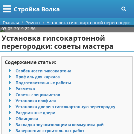
Меню
X
Стройка Волка
Главная
Главная
Ремонт
Установка гипсокартонной перегородки: 
05-05-2019 22:36
Категории
Установка гипсокартонной
перегородки: советы мастера
Поиск
Строительство
О проекте
Мебель
Содержание статьи:
Особенности гипсокартона
Контакты
Интерьер и дизайн
Профиль для каркаса
Подготовительные работы
Сотрудничество
Кухня
Дизайн дачи
Разметка
Советы специалистов
Размещение рекламы
Ремонт
Дизайн квартиры
Посуда
Установка профиля
Установка двери в гипсокартонную перегородку
Раздвижные двери
Для правообладателей
Инструменты
Ремонт дачи
Облицовка
Закладка звукоизоляции и коммуникаций
Условия предоставления информации
Ванная
Ремонт квартиры
Завершение строительных работ