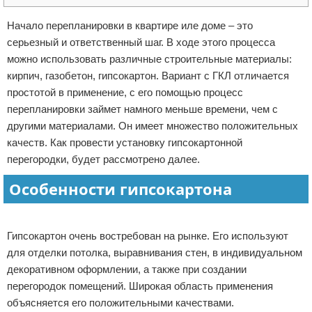
Отказ от ответственности
Домашний быт
Начало перепланировки в квартире иле доме – это
серьезный и ответственный шаг. В ходе этого процесса
Коммунальные услуги
можно использовать различные строительные материалы:
кирпич, газобетон, гипсокартон. Вариант с ГКЛ отличается
Сантехника
простотой в применение, с его помощью процесс
перепланировки займет намного меньше времени, чем с
Безопасность
другими материалами. Он имеет множество положительных
качеств. Как провести установку гипсокартонной
Стройматериалы
перегородки, будет рассмотрено далее.
Разное
Особенности гипсокартона
Реклама
Гипсокартон очень востребован на рынке. Его используют
для отделки потолка, выравнивания стен, в индивидуальном
декоративном оформлении, а также при создании
перегородок помещений. Широкая область применения
объясняется его положительными качествами.